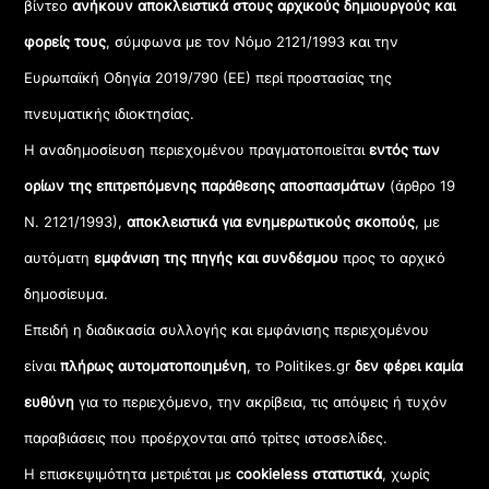
βίντεο
ανήκουν αποκλειστικά στους αρχικούς δημιουργούς και
φορείς τους
, σύμφωνα με τον Νόμο 2121/1993 και την
Ευρωπαϊκή Οδηγία 2019/790 (ΕΕ) περί προστασίας της
πνευματικής ιδιοκτησίας.
Η αναδημοσίευση περιεχομένου πραγματοποιείται
εντός των
ορίων της επιτρεπόμενης παράθεσης αποσπασμάτων
(άρθρο 19
Ν. 2121/1993),
αποκλειστικά για ενημερωτικούς σκοπούς
, με
αυτόματη
εμφάνιση της πηγής και συνδέσμου
προς το αρχικό
δημοσίευμα.
Επειδή η διαδικασία συλλογής και εμφάνισης περιεχομένου
είναι
πλήρως αυτοματοποιημένη
, το Politikes.gr
δεν φέρει καμία
ευθύνη
για το περιεχόμενο, την ακρίβεια, τις απόψεις ή τυχόν
παραβιάσεις που προέρχονται από τρίτες ιστοσελίδες.
Η επισκεψιμότητα μετριέται με
cookieless στατιστικά
, χωρίς