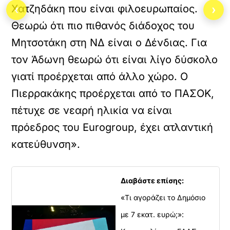
Χατζηδάκη που είναι φιλοευρωπαίος.
‹
›
Θεωρώ ότι πιο πιθανός διάδοχος του
Μητσοτάκη στη ΝΔ είναι ο Δένδιας. Για
τον Άδωνη θεωρώ ότι είναι λίγο δύσκολο
γιατί προέρχεται από άλλο χώρο. Ο
Πιερρακάκης προέρχεται από το ΠΑΣΟΚ,
πέτυχε σε νεαρή ηλικία να είναι
πρόεδρος του Eurogroup, έχει ατλαντική
κατεύθυνση».
Διαβάστε επίσης:
«Τι αγοράζει το Δημόσιο
με 7 εκατ. ευρώ;»: