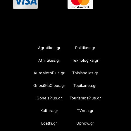
OramaMedia Network
Agrotikes.gr
Politikes.gr
Athlitikes.gr
Texnologika.gr
AutoMotoPlus.gr
Thisishellas.gr
GnosiGiaOlous.gr
Topikanea.gr
GoneisPlus.gr
TourismosPlus.gr
Kultura.gr
TVnea.gr
Loatki.gr
Upnow.gr