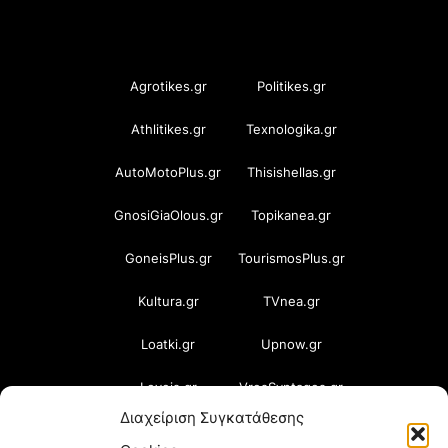
OramaMedia Network
Agrotikes.gr
Politikes.gr
Athlitikes.gr
Texnologika.gr
AutoMotoPlus.gr
Thisishellas.gr
GnosiGiaOlous.gr
Topikanea.gr
GoneisPlus.gr
TourismosPlus.gr
Kultura.gr
TVnea.gr
Loatki.gr
Upnow.gr
Loveis.gr
VresSyntages.gr
Διαχείριση Συγκατάθεσης
ModernaGynaika.gr
Xristianika.gr