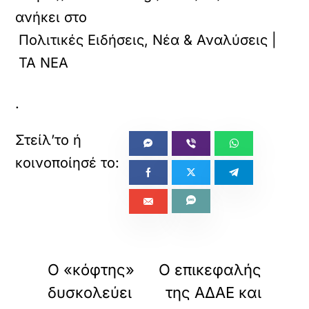
τ
ανήκει στο
ο
ε
Πολιτικές Ειδήσεις, Νέα & Αναλύσεις |
ν
σ
ΤΑ ΝΕΑ
ω
μ
α
.
τ
ω
μ
έ
ν
ο
π
ε
ρ
ι
«
»
ΠΡΟΗΓΟΥΜΕΝΟ
ΕΠΟΜΕΝΟ
ε
χ
Ο «κόφτης»
Ο επικεφαλής
ό
δυσκολεύει
της ΑΔΑΕ και
μ
ε