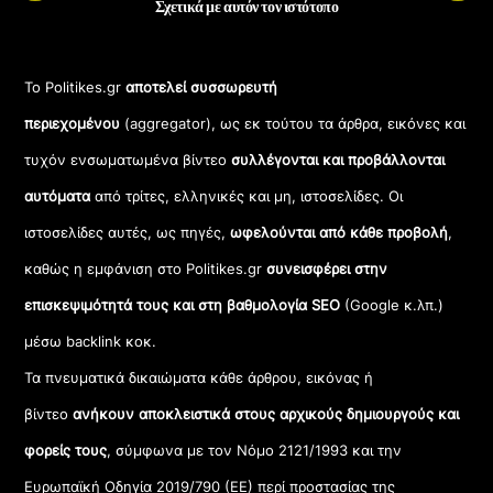
Σχετικά με αυτόν τον ιστότοπο
Το Politikes.gr
αποτελεί συσσωρευτή
περιεχομένου
(aggregator), ως εκ τούτου τα άρθρα, εικόνες και
τυχόν ενσωματωμένα βίντεο
συλλέγονται και προβάλλονται
αυτόματα
από τρίτες, ελληνικές και μη, ιστοσελίδες. Οι
ιστοσελίδες αυτές, ως πηγές,
ωφελούνται από κάθε προβολή
,
καθώς η εμφάνιση στο Politikes.gr
συνεισφέρει στην
επισκεψιμότητά τους και στη βαθμολογία SEO
(Google κ.λπ.)
μέσω backlink κοκ.
Τα πνευματικά δικαιώματα κάθε άρθρου, εικόνας ή
βίντεο
ανήκουν αποκλειστικά στους αρχικούς δημιουργούς και
φορείς τους
, σύμφωνα με τον Νόμο 2121/1993 και την
Ευρωπαϊκή Οδηγία 2019/790 (ΕΕ) περί προστασίας της