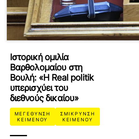
εχομένου
Κ
ά
ν
τ
ε
κ
Ιστορική ομιλία
λ
ι
Βαρθολομαίου στη
κ
γ
Βουλή: «Η Real politik
ι
υπερισχύει του
α
ν
διεθνούς δικαίου»
α
ε
π
ΜΕΓΕΘΥΝΣΗ
ΣΜΙΚΡΥΝΣΗ
ι
ΚΕΙΜΕΝΟΥ
ΚΕΙΜΕΝΟΥ
τ
ρ
έ