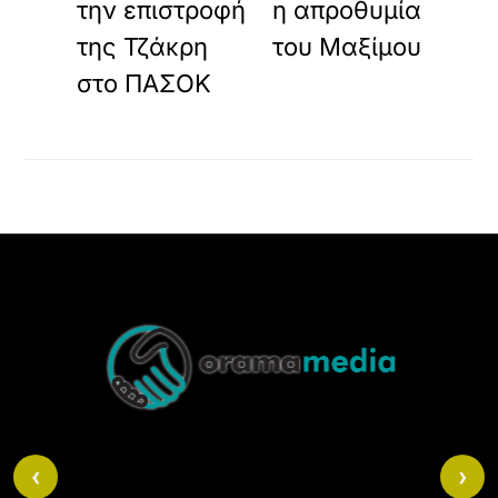
την επιστροφή
η απροθυμία
ν
ο
της Τζάκρη
του Μαξίμου
.
στο ΠΑΣΟΚ
Back
To
Top
‹
›