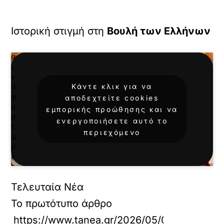
ψ
ε
τ
Ιστορική στιγμή στη
Βουλή των Ελλήνων
ε
κ
α
ι
ν
Κάντε κλικ για να
α
φ
αποδεχτείτε cookies
ο
εμπορικής προώθησης και να
ρ
ενεργοποιήσετε αυτό το
τ
περιεχόμενο
ώ
σ
ε
τ
ε
Τελευταία Νέα
α
υ
Το πρωτότυπο άρθρο
τ
ό
https://www.tanea.gr/2026/05/05/politics/ist