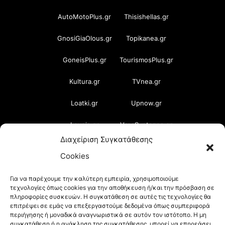
AutoMotoPlus.gr
Thisishellas.gr
GnosiGiaOlous.gr
Topikanea.gr
GoneisPlus.gr
TourismosPlus.gr
Kultura.gr
TVnea.gr
Loatki.gr
Upnow.gr
Loveis.gr
VresSyntages.gr
Διαχείριση Συγκατάθεσης
ModernaGynaika.gr
Xristianika.gr
Cookies
OikonomiaPlus.gr
ZoumeKalytera.gr
Για να παρέχουμε την καλύτερη εμπειρία, χρησιμοποιούμε
τεχνολογίες όπως cookies για την αποθήκευση ή/και την πρόσβαση σε
Oikotropia.gr
ZoumeSpiti.gr
πληροφορίες συσκευών. Η συγκατάθεση σε αυτές τις τεχνολογίες θα
επιτρέψει σε εμάς να επεξεργαστούμε δεδομένα όπως συμπεριφορά
Perepet.gr
περιήγησης ή μοναδικά αναγνωριστικά σε αυτόν τον ιστότοπο. Η μη
συγκατάθεση ή η ανάκληση της συγκατάθεσης, μπορεί να επηρεάσει