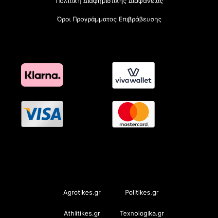
Πολιτική Διαφημιστικής Διαφάνειας
Όροι Προγράμματος Επιβράβευσης
OramaMedia Network
Agrotikes.gr
Politikes.gr
Athlitikes.gr
Texnologika.gr