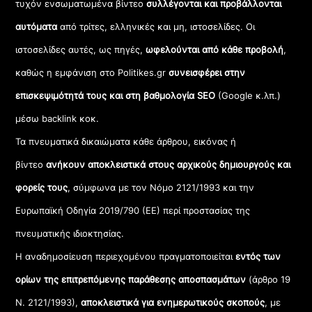
τυχόν ενσωματωμένα βίντεο
συλλέγονται και προβάλλονται
αυτόματα
από τρίτες, ελληνικές και μη, ιστοσελίδες. Οι
ιστοσελίδες αυτές, ως πηγές,
ωφελούνται από κάθε προβολή
,
καθώς η εμφάνιση στο Politikes.gr
συνεισφέρει στην
επισκεψιμότητά τους και στη βαθμολογία SEO
(Google κ.λπ.)
μέσω backlink κοκ.
Τα πνευματικά δικαιώματα κάθε άρθρου, εικόνας ή
βίντεο
ανήκουν αποκλειστικά στους αρχικούς δημιουργούς και
φορείς τους
, σύμφωνα με τον Νόμο 2121/1993 και την
Ευρωπαϊκή Οδηγία 2019/790 (ΕΕ) περί προστασίας της
πνευματικής ιδιοκτησίας.
Η αναδημοσίευση περιεχομένου πραγματοποιείται
εντός των
ορίων της επιτρεπόμενης παράθεσης αποσπασμάτων
(άρθρο 19
Ν. 2121/1993),
αποκλειστικά για ενημερωτικούς σκοπούς
, με