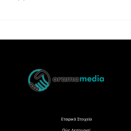
Back
To
Top
Εταιρικά Στοιχεία
Πώς Λειτουργεί