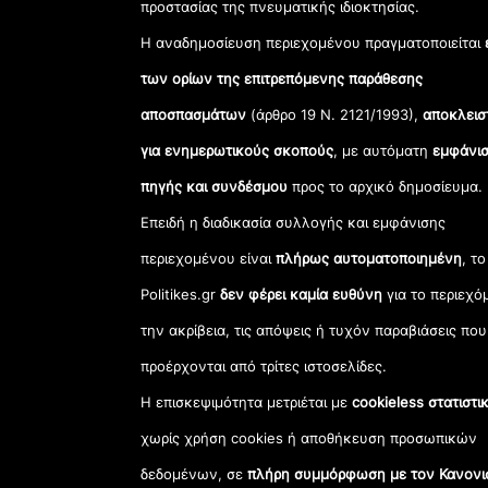
προστασίας της πνευματικής ιδιοκτησίας.
Η αναδημοσίευση περιεχομένου πραγματοποιείται
των ορίων της επιτρεπόμενης παράθεσης
αποσπασμάτων
(άρθρο 19 Ν. 2121/1993),
αποκλεισ
για ενημερωτικούς σκοπούς
, με αυτόματη
εμφάνισ
πηγής και συνδέσμου
προς το αρχικό δημοσίευμα.
Επειδή η διαδικασία συλλογής και εμφάνισης
περιεχομένου είναι
πλήρως αυτοματοποιημένη
, το
Politikes.gr
δεν φέρει καμία ευθύνη
για το περιεχό
την ακρίβεια, τις απόψεις ή τυχόν παραβιάσεις που
προέρχονται από τρίτες ιστοσελίδες.
Η επισκεψιμότητα μετριέται με
cookieless στατιστι
χωρίς χρήση cookies ή αποθήκευση προσωπικών
δεδομένων, σε
πλήρη συμμόρφωση με τον Κανονι