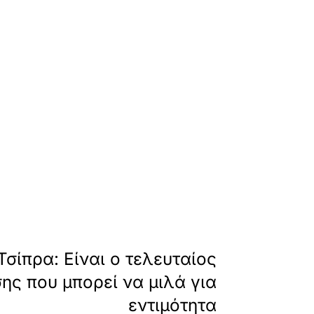
leksi-tsipra-dimosieyei-katalogo-me-pano-apo-
»
ΕΠΟΜΕΝΟ
σίπρα: Είναι ο τελευταίος
ης που μπορεί να μιλά για
εντιμότητα