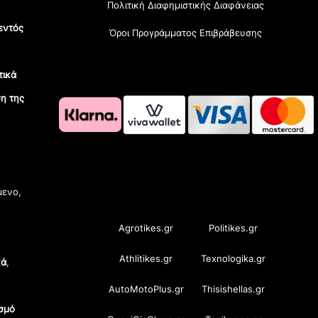
Πολιτική Διαφημιστικής Διαφάνειας
εντός
Όροι Προγράμματος Επιβράβευσης
τικά
η της
OramaMedia Network
μενο,
Agrotikes.gr
Politikes.gr
Athlitikes.gr
Texnologika.gr
κά
,
AutoMotoPlus.gr
Thisishellas.gr
σμό