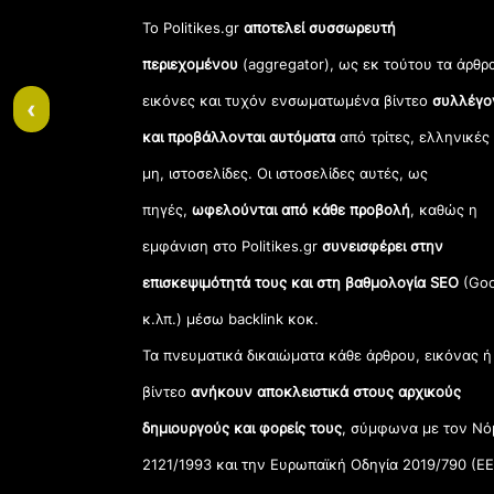
Το Politikes.gr
αποτελεί συσσωρευτή
περιεχομένου
(aggregator), ως εκ τούτου τα άρθρ
εικόνες και τυχόν ενσωματωμένα βίντεο
συλλέγο
‹
και προβάλλονται αυτόματα
από τρίτες, ελληνικές
μη, ιστοσελίδες. Οι ιστοσελίδες αυτές, ως
πηγές,
ωφελούνται από κάθε προβολή
, καθώς η
εμφάνιση στο Politikes.gr
συνεισφέρει στην
επισκεψιμότητά τους και στη βαθμολογία SEO
(Goo
κ.λπ.) μέσω backlink κοκ.
Τα πνευματικά δικαιώματα κάθε άρθρου, εικόνας ή
βίντεο
ανήκουν αποκλειστικά στους αρχικούς
δημιουργούς και φορείς τους
, σύμφωνα με τον Νό
2121/1993 και την Ευρωπαϊκή Οδηγία 2019/790 (ΕΕ