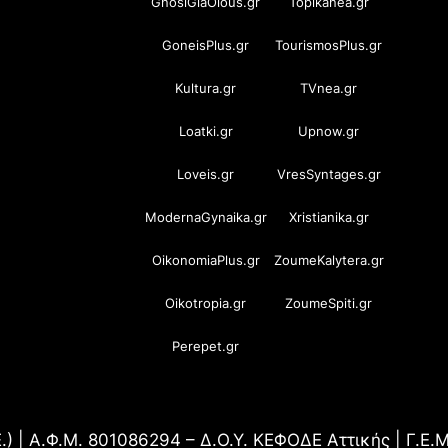
GnosiGiaOlous.gr
Topikanea.gr
GoneisPlus.gr
TourismosPlus.gr
Kultura.gr
TVnea.gr
Loatki.gr
Upnow.gr
Loveis.gr
VresSyntages.gr
ModernaGynaika.gr
Xristianika.gr
OikonomiaPlus.gr
ZoumeKalytera.gr
Oikotropia.gr
ZoumeSpiti.gr
Perepet.gr
.) | Α.Φ.Μ. 801086294 – Δ.Ο.Υ. ΚΕΦΟΔΕ Αττικής | Γ.Ε