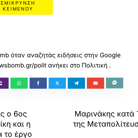
ΣΜΙΚΡΥΝΣΗ
ΚΕΙΜΕΝΟΥ
mb όταν αναζητάς ειδήσεις στην Google
wsbomb.gr/politikh/story/1748035/i-elas-tou-a
ανήκει στο
Πολιτική
.
ς ο 6ος
Μαρινάκης κατά Τ
κη και η
της Μεταπολίτευσ
α το έργο