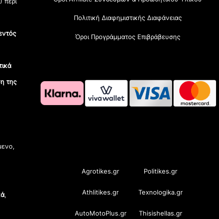
) περί
Πολιτική Διαφημιστικής Διαφάνειας
εντός
Όροι Προγράμματος Επιβράβευσης
τικά
η της
OramaMedia Network
μενο,
Agrotikes.gr
Politikes.gr
Athlitikes.gr
Texnologika.gr
κά
,
AutoMotoPlus.gr
Thisishellas.gr