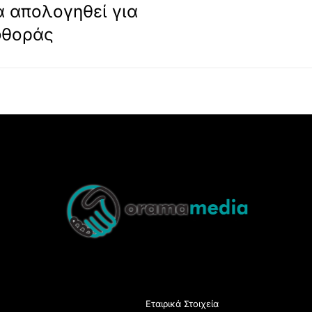
α απολογηθεί για
φθοράς
Back
To
Top
Εταιρικά Στοιχεία