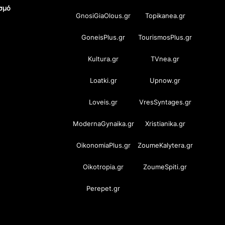
σμό
GnosiGiaOlous.gr
Topikanea.gr
GoneisPlus.gr
TourismosPlus.gr
Kultura.gr
TVnea.gr
Loatki.gr
Upnow.gr
Loveis.gr
VresSyntages.gr
ModernaGynaika.gr
Xristianika.gr
OikonomiaPlus.gr
ZoumeKalytera.gr
Oikotropia.gr
ZoumeSpiti.gr
Perepet.gr