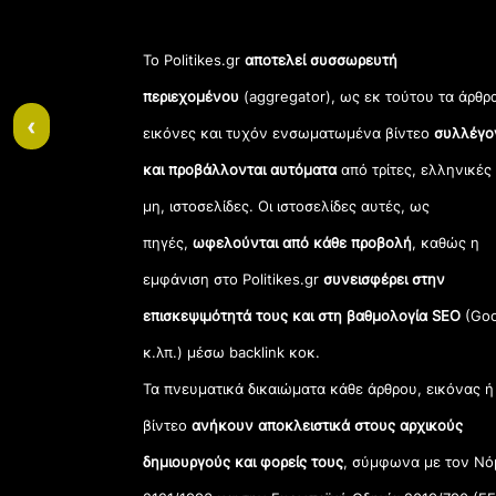
Το Politikes.gr
αποτελεί συσσωρευτή
περιεχομένου
(aggregator), ως εκ τούτου τα άρθρ
‹
εικόνες και τυχόν ενσωματωμένα βίντεο
συλλέγο
και προβάλλονται αυτόματα
από τρίτες, ελληνικές
μη, ιστοσελίδες. Οι ιστοσελίδες αυτές, ως
πηγές,
ωφελούνται από κάθε προβολή
, καθώς η
εμφάνιση στο Politikes.gr
συνεισφέρει στην
επισκεψιμότητά τους και στη βαθμολογία SEO
(Goo
κ.λπ.) μέσω backlink κοκ.
Τα πνευματικά δικαιώματα κάθε άρθρου, εικόνας ή
βίντεο
ανήκουν αποκλειστικά στους αρχικούς
δημιουργούς και φορείς τους
, σύμφωνα με τον Νό