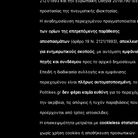
2121/1993 και την Ευρωπαϊκή Οδηγία 2019/790 (ΕΕ
προστασίας της πνευματικής ιδιοκτησίας.
Η αναδημοσίευση περιεχομένου πραγματοποιείται
των ορίων της επιτρεπόμενης παράθεσης
αποσπασμάτων
(άρθρο 19 Ν. 2121/1993),
αποκλεισ
για ενημερωτικούς σκοπούς
, με αυτόματη
εμφάνισ
πηγής και συνδέσμου
προς το αρχικό δημοσίευμα.
Επειδή η διαδικασία συλλογής και εμφάνισης
περιεχομένου είναι
πλήρως αυτοματοποιημένη
, το
Politikes.gr
δεν φέρει καμία ευθύνη
για το περιεχό
την ακρίβεια, τις απόψεις ή τυχόν παραβιάσεις που
προέρχονται από τρίτες ιστοσελίδες.
Η επισκεψιμότητα μετριέται με
cookieless στατιστι
χωρίς χρήση cookies ή αποθήκευση προσωπικών