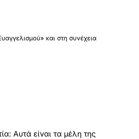
υαγγελισμού» και στη συνέχεια
akis-pire-eksitirio-kai-epestrepse-spiti-tou
»
ΕΠΟΜΕΝΟ
α: Αυτά είναι τα μέλη της