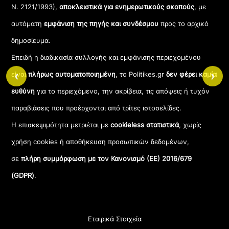
Ν. 2121/1993),
αποκλειστικά για ενημερωτικούς σκοπούς
, με
αυτόματη
εμφάνιση της πηγής και συνδέσμου
προς το αρχικό
δημοσίευμα.
Επειδή η διαδικασία συλλογής και εμφάνισης περιεχομένου
‹
›
είναι
πλήρως αυτοματοποιημένη
, το Politikes.gr
δεν φέρει καμία
ευθύνη
για το περιεχόμενο, την ακρίβεια, τις απόψεις ή τυχόν
παραβιάσεις που προέρχονται από τρίτες ιστοσελίδες.
Η επισκεψιμότητα μετριέται με
cookieless στατιστικά
, χωρίς
χρήση cookies ή αποθήκευση προσωπικών δεδομένων,
σε
πλήρη συμμόρφωση με τον Κανονισμό (ΕΕ) 2016/679
(GDPR)
.
Εταιρικά Στοιχεία