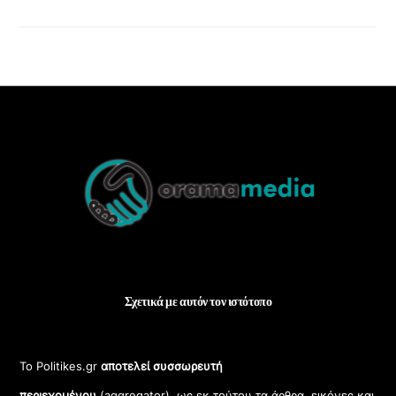
Back
To
Top
Σχετικά με αυτόν τον ιστότοπο
Το Politikes.gr
αποτελεί συσσωρευτή
περιεχομένου
(aggregator), ως εκ τούτου τα άρθρα, εικόνες και