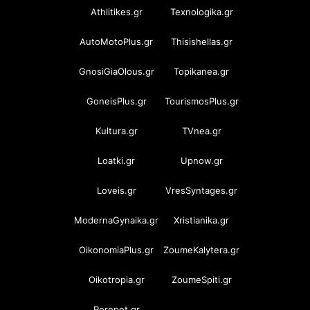
Athlitikes.gr
Texnologika.gr
AutoMotoPlus.gr
Thisishellas.gr
GnosiGiaOlous.gr
Topikanea.gr
GoneisPlus.gr
TourismosPlus.gr
Kultura.gr
TVnea.gr
Loatki.gr
Upnow.gr
Loveis.gr
VresSyntages.gr
ModernaGynaika.gr
Xristianika.gr
OikonomiaPlus.gr
ZoumeKalytera.gr
Oikotropia.gr
ZoumeSpiti.gr
Perepet.gr