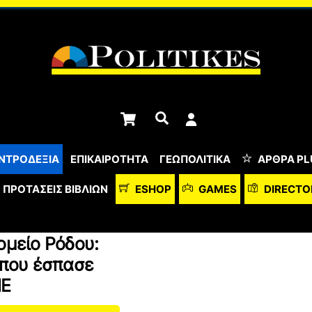
Cart
Αναζήτηση
ΝΤΡΟΔΕΞΙΑ
ΕΠΙΚΑΙΡΟΤΗΤΑ
ΓΕΩΠΟΛΙΤΙΚΑ
ΆΡΘΡΑ PL
ΠΡΟΤΆΣΕΙΣ ΒΙΒΛΊΩΝ
ESHOP
GAMES
DIRECTO
ομείο Ρόδου:
 που έσπασε
ΜΕ