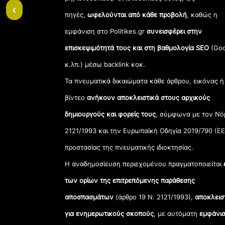
‹
πηγές,
ωφελούνται από κάθε προβολή
, καθώς η
εμφάνιση στο Politikes.gr
συνεισφέρει στην
επισκεψιμότητά τους και στη βαθμολογία SEO
(Goo
κ.λπ.) μέσω backlink κοκ.
Τα πνευματικά δικαιώματα κάθε άρθρου, εικόνας ή
βίντεο
ανήκουν αποκλειστικά στους αρχικούς
δημιουργούς και φορείς τους
, σύμφωνα με τον Νό
2121/1993 και την Ευρωπαϊκή Οδηγία 2019/790 (ΕΕ
προστασίας της πνευματικής ιδιοκτησίας.
Η αναδημοσίευση περιεχομένου πραγματοποιείται
των ορίων της επιτρεπόμενης παράθεσης
αποσπασμάτων
(άρθρο 19 Ν. 2121/1993),
αποκλεισ
για ενημερωτικούς σκοπούς
, με αυτόματη
εμφάνισ