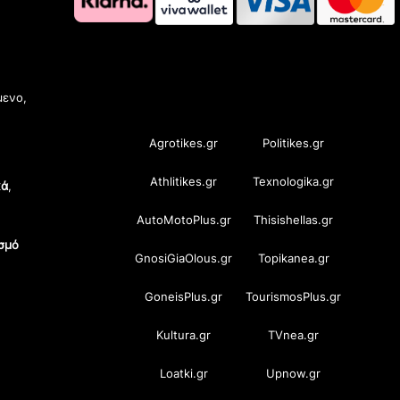
OramaMedia Network
μενο,
Agrotikes.gr
Politikes.gr
Athlitikes.gr
Texnologika.gr
κά
,
AutoMotoPlus.gr
Thisishellas.gr
σμό
GnosiGiaOlous.gr
Topikanea.gr
GoneisPlus.gr
TourismosPlus.gr
Kultura.gr
TVnea.gr
Loatki.gr
Upnow.gr