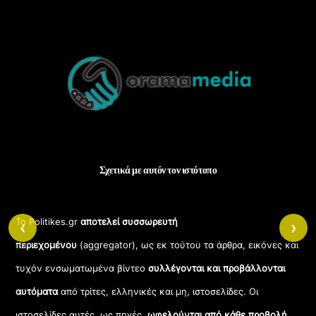
Back
To
Top
Σχετικά με αυτόν τον ιστότοπο
Το Politikes.gr
αποτελεί συσσωρευτή
‹
›
περιεχομένου
(aggregator), ως εκ τούτου τα άρθρα, εικόνες και
τυχόν ενσωματωμένα βίντεο
συλλέγονται και προβάλλονται
αυτόματα
από τρίτες, ελληνικές και μη, ιστοσελίδες. Οι
ιστοσελίδες αυτές, ως πηγές,
ωφελούνται από κάθε προβολή
,