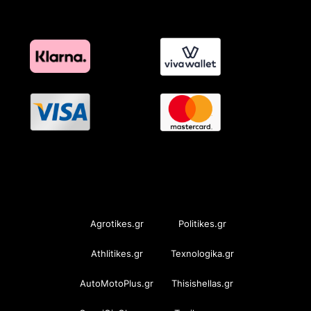
OramaMedia Network
Agrotikes.gr
Politikes.gr
Athlitikes.gr
Texnologika.gr
AutoMotoPlus.gr
Thisishellas.gr