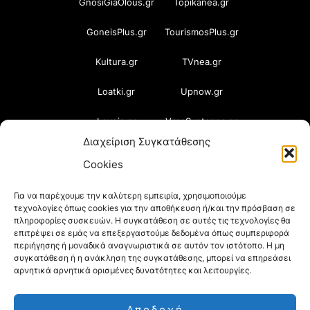
GnosiGiaOlous.gr
Topikanea.gr
GoneisPlus.gr
TourismosPlus.gr
Kultura.gr
TVnea.gr
Loatki.gr
Upnow.gr
Loveis.gr
VresSyntages.gr
Διαχείριση Συγκατάθεσης
ModernaGynaika.gr
Xristianika.gr
Cookies
OikonomiaPlus.gr
ZoumeKalytera.gr
Για να παρέχουμε την καλύτερη εμπειρία, χρησιμοποιούμε
τεχνολογίες όπως cookies για την αποθήκευση ή/και την πρόσβαση σε
Oikotropia.gr
ZoumeSpiti.gr
πληροφορίες συσκευών. Η συγκατάθεση σε αυτές τις τεχνολογίες θα
επιτρέψει σε εμάς να επεξεργαστούμε δεδομένα όπως συμπεριφορά
Perepet.gr
περιήγησης ή μοναδικά αναγνωριστικά σε αυτόν τον ιστότοπο. Η μη
συγκατάθεση ή η ανάκληση της συγκατάθεσης, μπορεί να επηρεάσει
αρνητικά αρνητικά ορισμένες δυνατότητες και λειτουργίες.
© 2026
Orama Group
(Orama Group Μ.Ι.Κ.Ε.) |
Αποδοχή