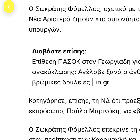
‹
Ο Σωκράτης Φάμελλος, σχετικά με τα
Νέα Αριστερά ζητούν «το αυτονόητ
υπουργών.
Διαβάστε επίσης:
Επίθεση ΠΑΣΟΚ στον Γεωργιάδη για
ανακύκλωσης: Ανέλαβε ξανά ο άνθ
βρώμικες δουλειές | in.gr
Κατηγόρησε, επίσης, τη ΝΔ ότι προε
εκπρόσωπο, Παύλο Μαρινάκη, να «βγ
Ο Σωκράτης Φάμελλος επέκρινε τη σ
στην περίπτωση των Καραμανλή και Τ