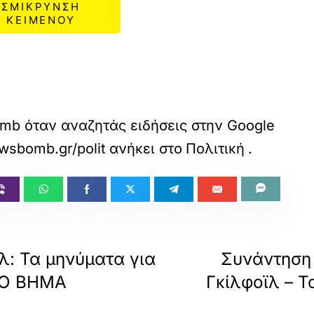
ΣΜΙΚΡΥΝΣΗ
ΚΕΙΜΕΝΟΥ
mb όταν αναζητάς ειδήσεις στην Google
wsbomb.gr/politikh/story/1746211/epikoinonia
ανήκει στο
Πολιτική
.
ϊλ: Τα μηνύματα για
Συνάντηση 
 ΤΟ ΒΗΜΑ
Γκίλφοϊλ – 