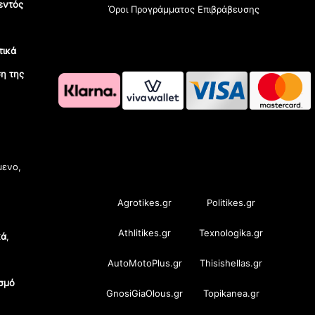
εντός
Όροι Προγράμματος Επιβράβευσης
τικά
η της
OramaMedia Network
μενο,
Agrotikes.gr
Politikes.gr
Athlitikes.gr
Texnologika.gr
κά
,
AutoMotoPlus.gr
Thisishellas.gr
σμό
GnosiGiaOlous.gr
Topikanea.gr