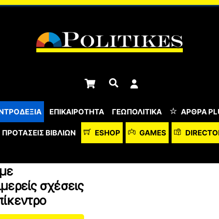
Cart
Αναζήτηση
ΝΤΡΟΔΕΞΙΑ
ΕΠΙΚΑΙΡΟΤΗΤΑ
ΓΕΩΠΟΛΙΤΙΚΑ
ΆΡΘΡΑ PL
ΠΡΟΤΆΣΕΙΣ ΒΙΒΛΊΩΝ
ESHOP
GAMES
DIRECTO
 με
μερείς σχέσεις
πίκεντρο