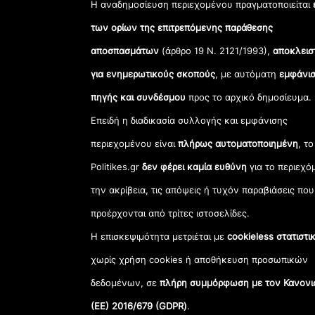
Η αναδημοσίευση περιεχομένου πραγματοποιείται
των ορίων της επιτρεπόμενης παράθεσης
αποσπασμάτων
(άρθρο 19 Ν. 2121/1993),
αποκλεισ
για ενημερωτικούς σκοπούς
, με αυτόματη
εμφάνισ
πηγής και συνδέσμου
προς το αρχικό δημοσίευμα.
Επειδή η διαδικασία συλλογής και εμφάνισης
περιεχομένου είναι
πλήρως αυτοματοποιημένη
, το
Politikes.gr
δεν φέρει καμία ευθύνη
για το περιεχό
την ακρίβεια, τις απόψεις ή τυχόν παραβιάσεις που
προέρχονται από τρίτες ιστοσελίδες.
Η επισκεψιμότητα μετριέται με
cookieless στατιστι
χωρίς χρήση cookies ή αποθήκευση προσωπικών
δεδομένων, σε
πλήρη συμμόρφωση με τον Κανονι
(ΕΕ) 2016/679 (GDPR)
.