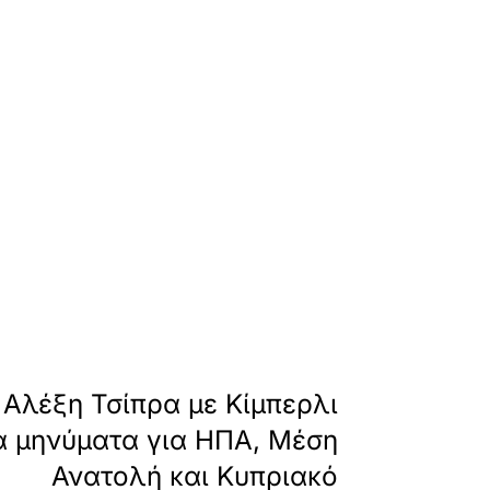
-mitsotaki-me-prothypourgo-kanada-dimereis-s
»
ΕΠΟΜΕΝΟ
Αλέξη Τσίπρα με Κίμπερλι
Τα μηνύματα για ΗΠΑ, Μέση
Ανατολή και Κυπριακό