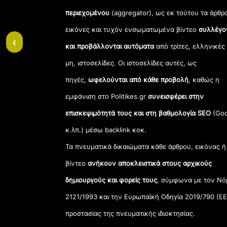
περιεχομένου
(aggregator), ως εκ τούτου τα άρθρ
εικόνες και τυχόν ενσωματωμένα βίντεο
συλλέγο
‹
και προβάλλονται αυτόματα
από τρίτες, ελληνικές
μη, ιστοσελίδες. Οι ιστοσελίδες αυτές, ως
πηγές,
ωφελούνται από κάθε προβολή
, καθώς η
εμφάνιση στο Politikes.gr
συνεισφέρει στην
επισκεψιμότητά τους και στη βαθμολογία SEO
(Goo
κ.λπ.) μέσω backlink κοκ.
Τα πνευματικά δικαιώματα κάθε άρθρου, εικόνας ή
βίντεο
ανήκουν αποκλειστικά στους αρχικούς
δημιουργούς και φορείς τους
, σύμφωνα με τον Νό
2121/1993 και την Ευρωπαϊκή Οδηγία 2019/790 (ΕΕ
προστασίας της πνευματικής ιδιοκτησίας.