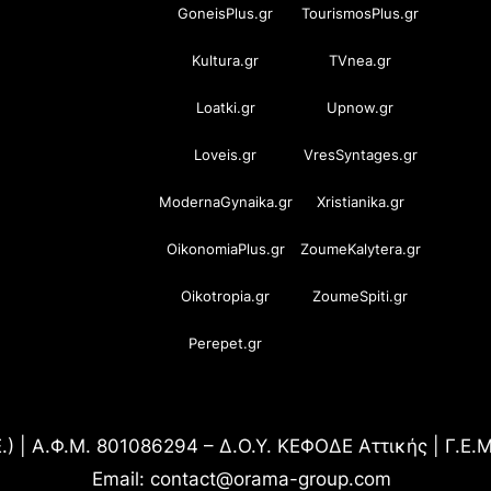
GoneisPlus.gr
TourismosPlus.gr
Kultura.gr
TVnea.gr
Loatki.gr
Upnow.gr
Loveis.gr
VresSyntages.gr
ModernaGynaika.gr
Xristianika.gr
OikonomiaPlus.gr
ZoumeKalytera.gr
Oikotropia.gr
ZoumeSpiti.gr
Perepet.gr
.) | Α.Φ.Μ. 801086294 – Δ.Ο.Υ. ΚΕΦΟΔΕ Αττικής | Γ.Ε
Email: contact@orama-group.com