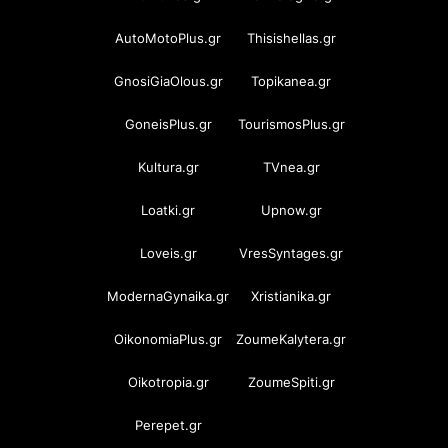
AutoMotoPlus.gr
Thisishellas.gr
GnosiGiaOlous.gr
Topikanea.gr
GoneisPlus.gr
TourismosPlus.gr
Kultura.gr
TVnea.gr
Loatki.gr
Upnow.gr
Loveis.gr
VresSyntages.gr
ModernaGynaika.gr
Xristianika.gr
OikonomiaPlus.gr
ZoumeKalytera.gr
Oikotropia.gr
ZoumeSpiti.gr
Perepet.gr