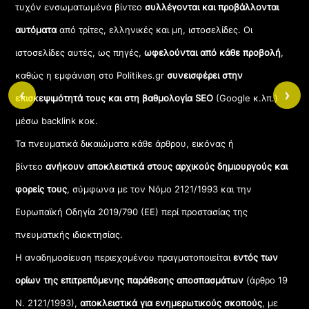
τυχόν ενσωματωμένα βίντεο
συλλέγονται και προβάλλονται
αυτόματα
από τρίτες, ελληνικές και μη, ιστοσελίδες. Οι
ιστοσελίδες αυτές, ως πηγές,
ωφελούνται από κάθε προβολή
,
καθώς η εμφάνιση στο Politikes.gr
συνεισφέρει στην
‹
›
επισκεψιμότητά τους και στη βαθμολογία SEO
(Google κ.λπ.)
μέσω backlink κοκ.
Τα πνευματικά δικαιώματα κάθε άρθρου, εικόνας ή
βίντεο
ανήκουν αποκλειστικά στους αρχικούς δημιουργούς και
φορείς τους
, σύμφωνα με τον Νόμο 2121/1993 και την
Ευρωπαϊκή Οδηγία 2019/790 (ΕΕ) περί προστασίας της
πνευματικής ιδιοκτησίας.
Η αναδημοσίευση περιεχομένου πραγματοποιείται
εντός των
ορίων της επιτρεπόμενης παράθεσης αποσπασμάτων
(άρθρο 19
Ν. 2121/1993),
αποκλειστικά για ενημερωτικούς σκοπούς
, με