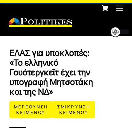
Cart
Skip
Me
to
content
ΕΛΑΣ για υποκλοπές:
«Το ελληνικό
Γουότεργκεϊτ έχει την
υπογραφή Μητσοτάκη
και της ΝΔ»
ΜΕΓΕΘΥΝΣΗ
ΣΜΙΚΡΥΝΣΗ
ΚΕΙΜΕΝΟΥ
ΚΕΙΜΕΝΟΥ