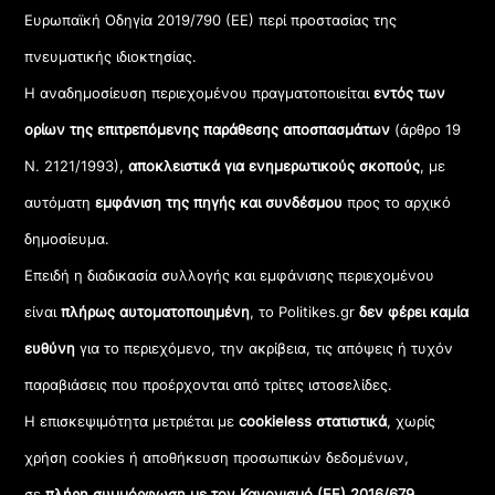
Ευρωπαϊκή Οδηγία 2019/790 (ΕΕ) περί προστασίας της
πνευματικής ιδιοκτησίας.
Η αναδημοσίευση περιεχομένου πραγματοποιείται
εντός των
ορίων της επιτρεπόμενης παράθεσης αποσπασμάτων
(άρθρο 19
Ν. 2121/1993),
αποκλειστικά για ενημερωτικούς σκοπούς
, με
αυτόματη
εμφάνιση της πηγής και συνδέσμου
προς το αρχικό
δημοσίευμα.
Επειδή η διαδικασία συλλογής και εμφάνισης περιεχομένου
είναι
πλήρως αυτοματοποιημένη
, το Politikes.gr
δεν φέρει καμία
ευθύνη
για το περιεχόμενο, την ακρίβεια, τις απόψεις ή τυχόν
παραβιάσεις που προέρχονται από τρίτες ιστοσελίδες.
Η επισκεψιμότητα μετριέται με
cookieless στατιστικά
, χωρίς
χρήση cookies ή αποθήκευση προσωπικών δεδομένων,
σε
πλήρη συμμόρφωση με τον Κανονισμό (ΕΕ) 2016/679