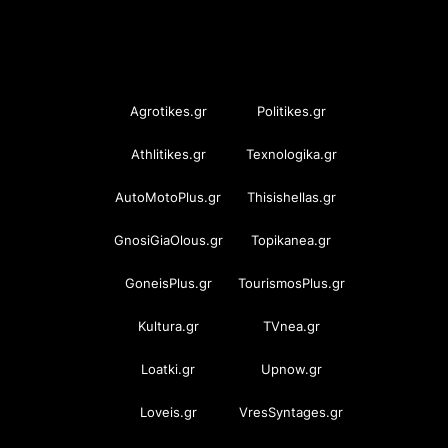
OramaMedia Network
Agrotikes.gr
Politikes.gr
Athlitikes.gr
Texnologika.gr
AutoMotoPlus.gr
Thisishellas.gr
GnosiGiaOlous.gr
Topikanea.gr
GoneisPlus.gr
TourismosPlus.gr
Kultura.gr
TVnea.gr
Loatki.gr
Upnow.gr
Loveis.gr
VresSyntages.gr