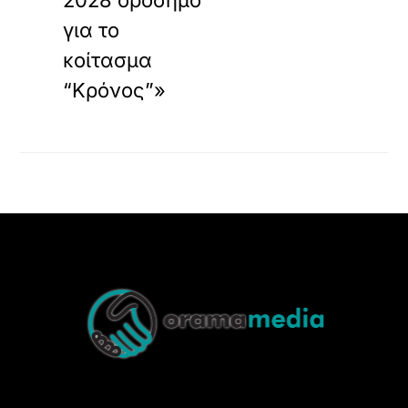
2028 ορόσημο
για το
κοίτασμα
“Κρόνος”»
Back
To
Top