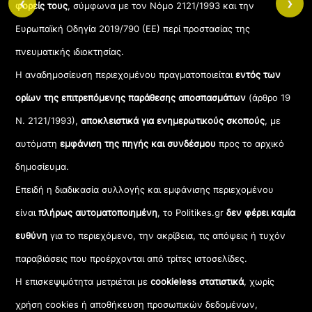
‹
›
φορείς τους
, σύμφωνα με τον Νόμο 2121/1993 και την
Ευρωπαϊκή Οδηγία 2019/790 (ΕΕ) περί προστασίας της
πνευματικής ιδιοκτησίας.
Η αναδημοσίευση περιεχομένου πραγματοποιείται
εντός των
ορίων της επιτρεπόμενης παράθεσης αποσπασμάτων
(άρθρο 19
Ν. 2121/1993),
αποκλειστικά για ενημερωτικούς σκοπούς
, με
αυτόματη
εμφάνιση της πηγής και συνδέσμου
προς το αρχικό
δημοσίευμα.
Επειδή η διαδικασία συλλογής και εμφάνισης περιεχομένου
είναι
πλήρως αυτοματοποιημένη
, το Politikes.gr
δεν φέρει καμία
ευθύνη
για το περιεχόμενο, την ακρίβεια, τις απόψεις ή τυχόν
παραβιάσεις που προέρχονται από τρίτες ιστοσελίδες.
Η επισκεψιμότητα μετριέται με
cookieless στατιστικά
, χωρίς
χρήση cookies ή αποθήκευση προσωπικών δεδομένων,