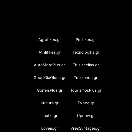
OramaMedia Network
Agrotikes.gr
Politikes.gr
Athlitikes.gr
Texnologika.gr
AutoMotoPlus.gr
Thisishellas.gr
GnosiGiaOlous.gr
Topikanea.gr
GoneisPlus.gr
TourismosPlus.gr
Kultura.gr
TVnea.gr
Loatki.gr
Upnow.gr
Loveis.gr
VresSyntages.gr