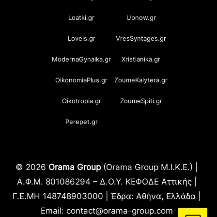
Loatki.gr
Upnow.gr
Loveis.gr
VresSyntages.gr
ModernaGynaika.gr
Xristianika.gr
OikonomiaPlus.gr
ZoumeKalytera.gr
Oikotropia.gr
ZoumeSpiti.gr
Perepet.gr
© 2026
Orama Group
(Orama Group Μ.Ι.Κ.Ε.) |
Α.Φ.Μ. 801086294 – Δ.Ο.Υ. ΚΕΦΟΔΕ Αττικής |
Γ.Ε.ΜΗ 148748903000 | Έδρα: Αθήνα, Ελλάδα |
Email: contact@orama-group.com