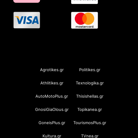
OramaMedia Network
Agrotikes.gr
Politikes.gr
Athlitikes.gr
Texnologika.gr
AutoMotoPlus.gr
Thisishellas.gr
GnosiGiaOlous.gr
Topikanea.gr
GoneisPlus.gr
TourismosPlus.gr
Kultura.gr
TVnea.gr