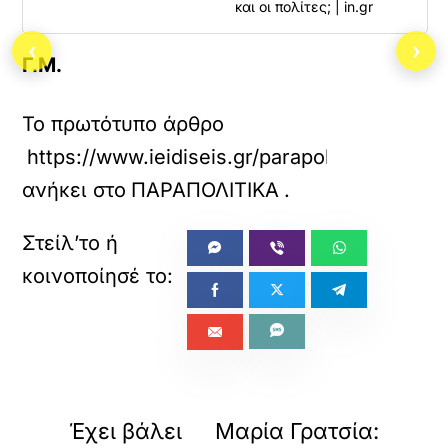
και οι πολίτες; | in.gr
‹
›
Γ.Μ.
Το πρωτότυπο άρθρο
https://www.ieidiseis.gr/parapolitika/79701
ανήκει στο
ΠΑΡΑΠΟΛΙΤΙΚΑ
.
«
»
ΠΡΟΗΓΟΥΜΕΝΟ
ΕΠΟΜΕΝΟ
Έχει βάλει
Μαρία Γρατσία: