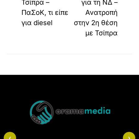
Τσίπρα –
για τη ΝΔ –
ΠαΣοΚ, τι είπε
Ανατροπή
για diesel
στην 2η θέση
με Τσίπρα
Back
To
Top
‹
›