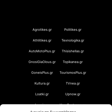
OramaMedia Network
Agrotikes.gr
Politikes.gr
Athlitikes.gr
Texnologika.gr
AutoMotoPlus.gr
Thisishellas.gr
GnosiGiaOlous.gr
Topikanea.gr
GoneisPlus.gr
TourismosPlus.gr
Kultura.gr
TVnea.gr
Loatki.gr
Upnow.gr
Loveis.gr
VresSyntages.gr