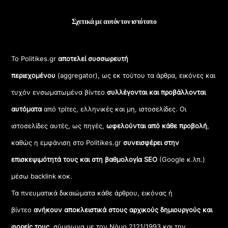
Σχετικά με αυτόν τον ιστότοπο
Το Politikes.gr
αποτελεί συσσωρευτή
περιεχομένου
(aggregator), ως εκ τούτου τα άρθρα, εικόνες και
τυχόν ενσωματωμένα βίντεο
συλλέγονται και προβάλλονται
αυτόματα
από τρίτες, ελληνικές και μη, ιστοσελίδες. Οι
ιστοσελίδες αυτές, ως πηγές,
ωφελούνται από κάθε προβολή
,
καθώς η εμφάνιση στο Politikes.gr
συνεισφέρει στην
επισκεψιμότητά τους και στη βαθμολογία SEO
(Google κ.λπ.)
μέσω backlink κοκ.
Τα πνευματικά δικαιώματα κάθε άρθρου, εικόνας ή
βίντεο
ανήκουν αποκλειστικά στους αρχικούς δημιουργούς και
φορείς τους
, σύμφωνα με τον Νόμο 2121/1993 και την