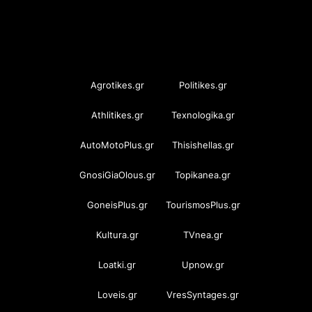
OramaMedia Network
Agrotikes.gr
Politikes.gr
Athlitikes.gr
Texnologika.gr
AutoMotoPlus.gr
Thisishellas.gr
GnosiGiaOlous.gr
Topikanea.gr
GoneisPlus.gr
TourismosPlus.gr
Kultura.gr
TVnea.gr
Loatki.gr
Upnow.gr
Loveis.gr
VresSyntages.gr