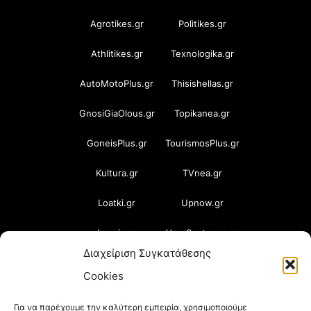
Agrotikes.gr
Politikes.gr
Athlitikes.gr
Texnologika.gr
AutoMotoPlus.gr
Thisishellas.gr
GnosiGiaOlous.gr
Topikanea.gr
GoneisPlus.gr
TourismosPlus.gr
Kultura.gr
TVnea.gr
Loatki.gr
Upnow.gr
Loveis.gr
VresSyntages.gr
Διαχείριση Συγκατάθεσης
ModernaGynaika.gr
Xristianika.gr
Cookies
OikonomiaPlus.gr
ZoumeKalytera.gr
Για να παρέχουμε την καλύτερη εμπειρία, χρησιμοποιούμε