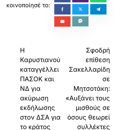
«
»
ΠΡΟΗΓΟΥΜΕΝΟ
ΕΠΟΜΕΝΟ
Η
Σφοδρή
Καρυστιανού
επίθεση
καταγγέλλει
Σακελλαρίδη
ΠΑΣΟΚ και
σε
ΝΔ για
Μητσοτάκη:
ακύρωση
«Αυξάνει τους
εκδήλωσης
μισθούς σε
στον ΔΣΑ για
όσους θεωρεί
το κράτος
συλλέκτες