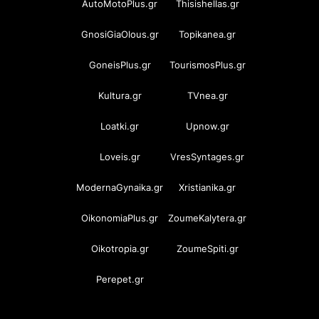
AutoMotoPlus.gr
Thisishellas.gr
GnosiGiaOlous.gr
Topikanea.gr
GoneisPlus.gr
TourismosPlus.gr
Kultura.gr
TVnea.gr
Loatki.gr
Upnow.gr
Loveis.gr
VresSyntages.gr
ModernaGynaika.gr
Xristianika.gr
OikonomiaPlus.gr
ZoumeKalytera.gr
Oikotropia.gr
ZoumeSpiti.gr
Perepet.gr