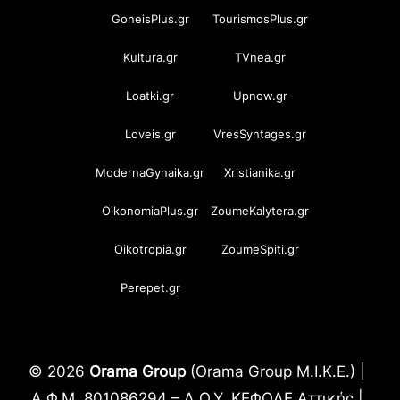
GoneisPlus.gr
TourismosPlus.gr
Kultura.gr
TVnea.gr
Loatki.gr
Upnow.gr
Loveis.gr
VresSyntages.gr
ModernaGynaika.gr
Xristianika.gr
OikonomiaPlus.gr
ZoumeKalytera.gr
Oikotropia.gr
ZoumeSpiti.gr
Perepet.gr
© 2026
Orama Group
(Orama Group Μ.Ι.Κ.Ε.) |
Α.Φ.Μ. 801086294 – Δ.Ο.Υ. ΚΕΦΟΔΕ Αττικής |