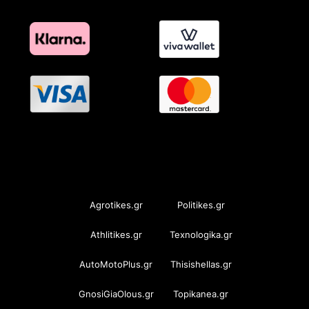
OramaMedia Network
Agrotikes.gr
Politikes.gr
Athlitikes.gr
Texnologika.gr
AutoMotoPlus.gr
Thisishellas.gr
GnosiGiaOlous.gr
Topikanea.gr