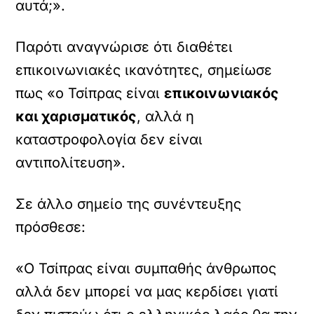
αυτά;».
Παρότι αναγνώρισε ότι διαθέτει
επικοινωνιακές ικανότητες, σημείωσε
πως «ο Τσίπρας είναι
επικοινωνιακός
και χαρισματικός
, αλλά η
καταστροφολογία δεν είναι
αντιπολίτευση».
Σε άλλο σημείο της συνέντευξης
X /
TWITTER
πρόσθεσε:
ρτωση
ατωμένου
«Ο Τσίπρας είναι συμπαθής άνθρωπος
εχομένου
αλλά δεν μπορεί να μας κερδίσει γιατί
Κ