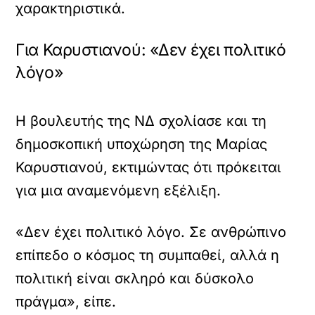
σ
χαρακτηριστικά.
ω
μ
Για Καρυστιανού: «Δεν έχει πολιτικό
α
τ
λόγο»
ω
μ
έ
ν
Η βουλευτής της ΝΔ σχολίασε και τη
ο
δημοσκοπική υποχώρηση της Μαρίας
π
ε
Καρυστιανού, εκτιμώντας ότι πρόκειται
ρ
για μια αναμενόμενη εξέλιξη.
ι
ε
χ
«Δεν έχει πολιτικό λόγο. Σε ανθρώπινο
ό
μ
επίπεδο ο κόσμος τη συμπαθεί, αλλά η
ε
ν
πολιτική είναι σκληρό και δύσκολο
ο
πράγμα», είπε.
.