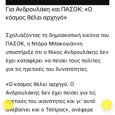
κ
Για Ανδρουλάκη και ΠΑΣΟΚ: «Ο
α
ι
κόσμος θέλει αρχηγό»
ν
α
φ
Σχολιάζοντας τη δημοσκοπική εικόνα του
ο
ρ
ΠΑΣΟΚ, η Ντόρα Μπακογιάννη
τ
ώ
υποστήριξε ότι ο Νίκος Ανδρουλάκης δεν
σ
έχει καταφέρει να πείσει τους πολίτες
ε
τ
για τις ηγετικές του δυνατότητες.
ε
α
υ
«Ο κόσμος θέλει αρχηγό. Ο
τ
ό
Ανδρουλάκης δεν έχει πείσει για τις
τ
ηγετικές του ικανότητες και γι’ αυτό
ο
‹
›
ε
ανεβαίνει και ο Τσίπρας», ανέφερε
ν