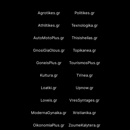
Agrotikes.gr
Politikes.gr
Athlitikes.gr
Texnologika.gr
AutoMotoPlus.gr
Thisishellas.gr
GnosiGiaOlous.gr
Topikanea.gr
GoneisPlus.gr
TourismosPlus.gr
Kultura.gr
TVnea.gr
Loatki.gr
Upnow.gr
Loveis.gr
VresSyntages.gr
ModernaGynaika.gr
Xristianika.gr
OikonomiaPlus.gr
ZoumeKalytera.gr