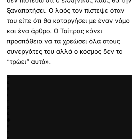
δεν πιστεύω ότι ο ελληνικός λαός θα την
ά
ν
ξαναπατήσει. Ο λαός τον πίστεψε όταν
τ
του είπε ότι θα καταργήσει με έναν νόμο
ε
κ
και ένα άρθρο. Ο Τσίπρας κάνει
λ
ι
προσπάθεια να τα χρεώσει όλα στους
κ
συνεργάτες του αλλά ο κόσμος δεν το
γ
ι
“τρώει” αυτό».
α
ν
α
ε
π
ι
τ
ρ
έ
ψ
ε
τ
ε