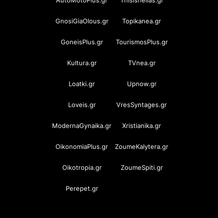
GnosiGiaOlous.gr
Topikanea.gr
GoneisPlus.gr
TourismosPlus.gr
Kultura.gr
TVnea.gr
Loatki.gr
Upnow.gr
Loveis.gr
VresSyntages.gr
ModernaGynaika.gr
Xristianika.gr
OikonomiaPlus.gr
ZoumeKalytera.gr
Oikotropia.gr
ZoumeSpiti.gr
Perepet.gr