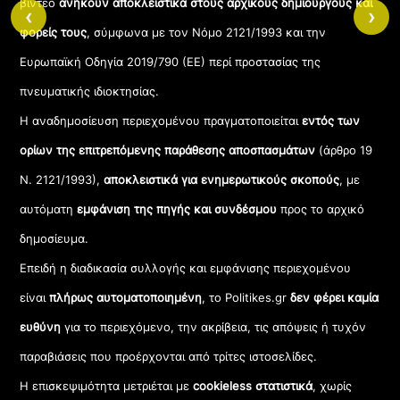
βίντεο
ανήκουν αποκλειστικά στους αρχικούς δημιουργούς και
‹
›
φορείς τους
, σύμφωνα με τον Νόμο 2121/1993 και την
Ευρωπαϊκή Οδηγία 2019/790 (ΕΕ) περί προστασίας της
πνευματικής ιδιοκτησίας.
Η αναδημοσίευση περιεχομένου πραγματοποιείται
εντός των
ορίων της επιτρεπόμενης παράθεσης αποσπασμάτων
(άρθρο 19
Ν. 2121/1993),
αποκλειστικά για ενημερωτικούς σκοπούς
, με
αυτόματη
εμφάνιση της πηγής και συνδέσμου
προς το αρχικό
δημοσίευμα.
Επειδή η διαδικασία συλλογής και εμφάνισης περιεχομένου
είναι
πλήρως αυτοματοποιημένη
, το Politikes.gr
δεν φέρει καμία
ευθύνη
για το περιεχόμενο, την ακρίβεια, τις απόψεις ή τυχόν
παραβιάσεις που προέρχονται από τρίτες ιστοσελίδες.
Η επισκεψιμότητα μετριέται με
cookieless στατιστικά
, χωρίς