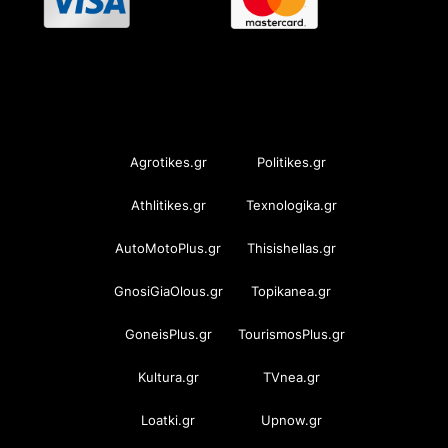
OramaMedia Network
Agrotikes.gr
Politikes.gr
Athlitikes.gr
Texnologika.gr
AutoMotoPlus.gr
Thisishellas.gr
GnosiGiaOlous.gr
Topikanea.gr
GoneisPlus.gr
TourismosPlus.gr
Kultura.gr
TVnea.gr
Loatki.gr
Upnow.gr