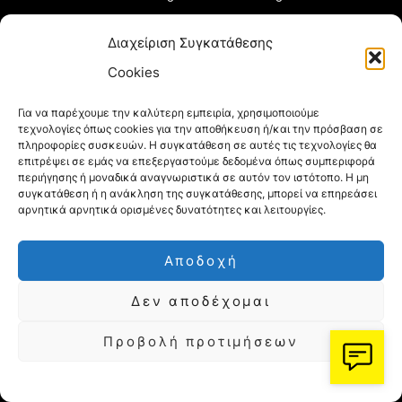
Loatki.gr
Upnow.gr
Διαχείριση Συγκατάθεσης
Cookies
Loveis.gr
VresSyntages.gr
ModernaGynaika.gr
Xristianika.gr
Για να παρέχουμε την καλύτερη εμπειρία, χρησιμοποιούμε
τεχνολογίες όπως cookies για την αποθήκευση ή/και την πρόσβαση σε
πληροφορίες συσκευών. Η συγκατάθεση σε αυτές τις τεχνολογίες θα
OikonomiaPlus.gr
ZoumeKalytera.gr
επιτρέψει σε εμάς να επεξεργαστούμε δεδομένα όπως συμπεριφορά
περιήγησης ή μοναδικά αναγνωριστικά σε αυτόν τον ιστότοπο. Η μη
Oikotropia.gr
ZoumeSpiti.gr
συγκατάθεση ή η ανάκληση της συγκατάθεσης, μπορεί να επηρεάσει
αρνητικά αρνητικά ορισμένες δυνατότητες και λειτουργίες.
Perepet.gr
Αποδοχή
Δεν αποδέχομαι
© 2026
Orama Group
(Orama Group Μ.Ι.Κ.Ε.) |
Α.Φ.Μ. 801086294 – Δ.Ο.Υ. ΚΕΦΟΔΕ Αττικής |
Προβολή προτιμήσεων
Γ.Ε.ΜΗ 148748903000 | Έδρα: Αθήνα, Ελλάδα |
Email: contact@orama-group.com