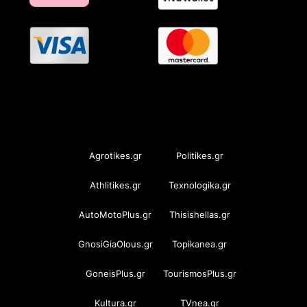
OramaMedia Network
Agrotikes.gr
Politikes.gr
Athlitikes.gr
Texnologika.gr
AutoMotoPlus.gr
Thisishellas.gr
GnosiGiaOlous.gr
Topikanea.gr
GoneisPlus.gr
TourismosPlus.gr
Kultura.gr
TVnea.gr