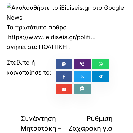
Το πρωτότυπο άρθρο
https://www.ieidiseis.gr/politiki/279327/androulakis-exoume-ena-systima-eksousias-epikindyna-ikano-gia-ola
ανήκει στο
ΠΟΛΙΤΙΚΗ
.
«
»
ΠΡΟΗΓΟΥΜΕΝΟ
ΕΠΟΜΕΝΟ
Συνάντηση
Ρύθμιση
Μητσοτάκη –
Ζαχαράκη για