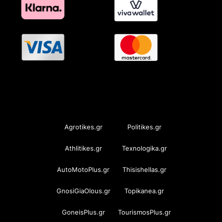
OramaMedia Network
Agrotikes.gr
Politikes.gr
Athlitikes.gr
Texnologika.gr
AutoMotoPlus.gr
Thisishellas.gr
GnosiGiaOlous.gr
Topikanea.gr
GoneisPlus.gr
TourismosPlus.gr