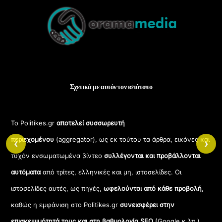
To
Top
Σχετικά με αυτόν τον ιστότοπο
Το Politikes.gr
αποτελεί συσσωρευτή
περιεχομένου
(aggregator), ως εκ τούτου τα άρθρα, εικόνες και
‹
›
τυχόν ενσωματωμένα βίντεο
συλλέγονται και προβάλλονται
αυτόματα
από τρίτες, ελληνικές και μη, ιστοσελίδες. Οι
ιστοσελίδες αυτές, ως πηγές,
ωφελούνται από κάθε προβολή
,
καθώς η εμφάνιση στο Politikes.gr
συνεισφέρει στην
επισκεψιμότητά τους και στη βαθμολογία SEO
(Google κ.λπ.)