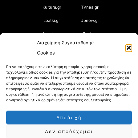
Kultura.gr
TVnea.gr
Loatki.gr
Upnow.gr
Loveis.gr
VresSyntages.gr
Διαχείριση Συγκατάθεσης
ModernaGynaika.gr
Xristianika.gr
Cookies
OikonomiaPlus.gr
ZoumeKalytera.gr
Για να παρέχουμε την καλύτερη εμπειρία, χρησιμοποιούμε
τεχνολογίες όπως cookies για την αποθήκευση ή/και την πρόσβαση σε
Oikotropia.gr
ZoumeSpiti.gr
πληροφορίες συσκευών. Η συγκατάθεση σε αυτές τις τεχνολογίες θα
επιτρέψει σε εμάς να επεξεργαστούμε δεδομένα όπως συμπεριφορά
Perepet.gr
περιήγησης ή μοναδικά αναγνωριστικά σε αυτόν τον ιστότοπο. Η μη
συγκατάθεση ή η ανάκληση της συγκατάθεσης, μπορεί να επηρεάσει
αρνητικά αρνητικά ορισμένες δυνατότητες και λειτουργίες.
© 2026
Orama Group
(Orama Group Μ.Ι.Κ.Ε.) |
Αποδοχή
Α.Φ.Μ. 801086294 – Δ.Ο.Υ. ΚΕΦΟΔΕ Αττικής |
Δεν αποδέχομαι
Γ.Ε.ΜΗ 148748903000 | Έδρα: Αθήνα, Ελλάδα |