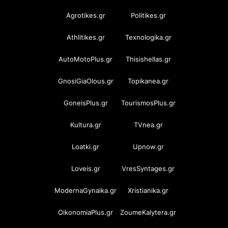
Agrotikes.gr
Politikes.gr
Athlitikes.gr
Texnologika.gr
AutoMotoPlus.gr
Thisishellas.gr
GnosiGiaOlous.gr
Topikanea.gr
GoneisPlus.gr
TourismosPlus.gr
Kultura.gr
TVnea.gr
Loatki.gr
Upnow.gr
Loveis.gr
VresSyntages.gr
ModernaGynaika.gr
Xristianika.gr
OikonomiaPlus.gr
ZoumeKalytera.gr