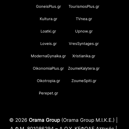
GoneisPlus.gr
TourismosPlus.gr
Kultura.gr
TVnea.gr
Loatki.gr
Upnow.gr
Loveis.gr
VresSyntages.gr
ModernaGynaika.gr
Xristianika.gr
OikonomiaPlus.gr
ZoumeKalytera.gr
Oikotropia.gr
ZoumeSpiti.gr
Perepet.gr
© 2026
Orama Group
(Orama Group Μ.Ι.Κ.Ε.) |
Α.Φ.Μ. 801086294 – Δ.Ο.Υ. ΚΕΦΟΔΕ Αττικής |