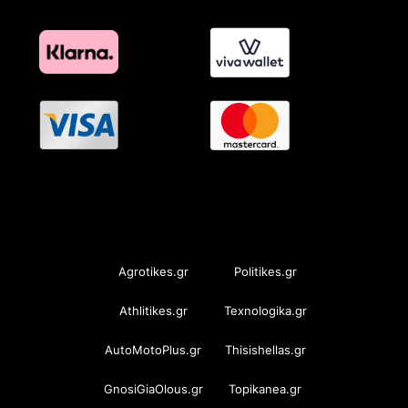
OramaMedia Network
Agrotikes.gr
Politikes.gr
Athlitikes.gr
Texnologika.gr
AutoMotoPlus.gr
Thisishellas.gr
GnosiGiaOlous.gr
Topikanea.gr