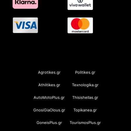
OramaMedia Network
Agrotikes.gr
Politikes.gr
Athlitikes.gr
Texnologika.gr
AutoMotoPlus.gr
Thisishellas.gr
GnosiGiaOlous.gr
Topikanea.gr
GoneisPlus.gr
TourismosPlus.gr