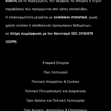
ευθύνη
για το περιεχόμενο, την ακρίβεια, τις απόψεις ή τυχόν
παραβιάσεις που προέρχονται από τρίτες ιστοσελίδες.
Η επισκεψιμότητα μετριέται με
cookieless στατιστικά
, χωρίς
χρήση cookies ή αποθήκευση προσωπικών δεδομένων,
σε
πλήρη συμμόρφωση με τον Κανονισμό (ΕΕ) 2016/679
(GDPR)
.
Εταιρικά Στοιχεία
Πώς Λειτουργεί
Πολιτική Απορρήτου & Cookies
Πολιτική Πλουραλισμού και Διαφάνειας
Όροι Χρήσης και Πολιτική Λειτουργίας
Όροι Αγορών, Αποστολών & Επιστροφών