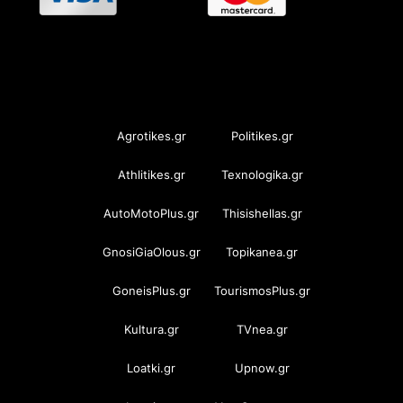
OramaMedia Network
Agrotikes.gr
Politikes.gr
Athlitikes.gr
Texnologika.gr
AutoMotoPlus.gr
Thisishellas.gr
GnosiGiaOlous.gr
Topikanea.gr
GoneisPlus.gr
TourismosPlus.gr
Kultura.gr
TVnea.gr
Loatki.gr
Upnow.gr