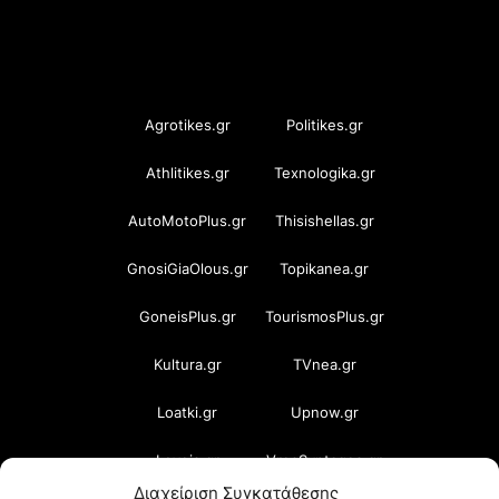
OramaMedia Network
Agrotikes.gr
Politikes.gr
Athlitikes.gr
Texnologika.gr
AutoMotoPlus.gr
Thisishellas.gr
GnosiGiaOlous.gr
Topikanea.gr
GoneisPlus.gr
TourismosPlus.gr
Kultura.gr
TVnea.gr
Loatki.gr
Upnow.gr
Loveis.gr
VresSyntages.gr
Διαχείριση Συγκατάθεσης