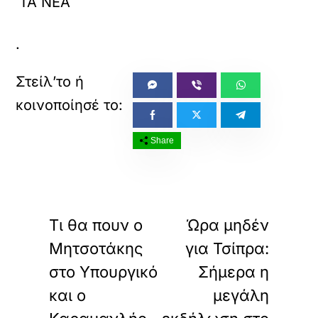
ΤΑ ΝΕΑ
.
Share
«
»
ΠΡΟΗΓΟΥΜΕΝΟ
ΕΠΟΜΕΝΟ
Τι θα πουν ο
Ώρα μηδέν
Μητσοτάκης
για Τσίπρα:
στο Υπουργικό
Σήμερα η
και ο
μεγάλη