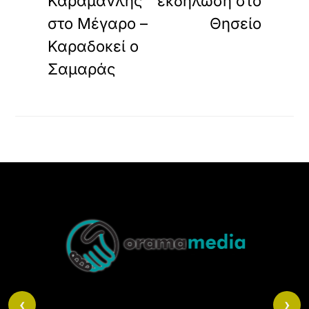
Καραμανλής
εκδήλωση στο
στο Μέγαρο –
Θησείο
Καραδοκεί ο
Σαμαράς
Back
To
Top
‹
›