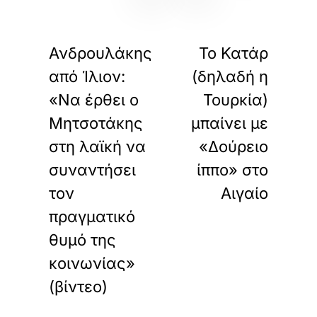
«
»
ΠΡΟΗΓΟΥΜΕΝΟ
ΕΠΟΜΕΝΟ
Ανδρουλάκης
Το Κατάρ
από Ίλιον:
(δηλαδή η
«Να έρθει ο
Τουρκία)
Μητσοτάκης
μπαίνει με
στη λαϊκή να
«Δούρειο
συναντήσει
ίππο» στο
τον
Αιγαίο
πραγματικό
θυμό της
κοινωνίας»
(βίντεο)