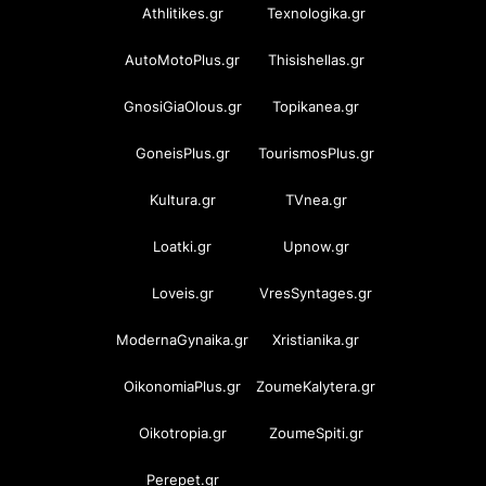
Athlitikes.gr
Texnologika.gr
AutoMotoPlus.gr
Thisishellas.gr
GnosiGiaOlous.gr
Topikanea.gr
GoneisPlus.gr
TourismosPlus.gr
Kultura.gr
TVnea.gr
Loatki.gr
Upnow.gr
Loveis.gr
VresSyntages.gr
ModernaGynaika.gr
Xristianika.gr
OikonomiaPlus.gr
ZoumeKalytera.gr
Oikotropia.gr
ZoumeSpiti.gr
Perepet.gr