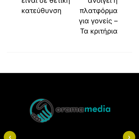
είναι σε θετική
ανοίγει η
κατεύθυνση
πλατφόρμα
για γονείς –
Τα κριτήρια
Back
To
Top
‹
›