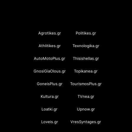
OramaMedia Network
Agrotikes.gr
Politikes.gr
Athlitikes.gr
Texnologika.gr
AutoMotoPlus.gr
Thisishellas.gr
GnosiGiaOlous.gr
Topikanea.gr
GoneisPlus.gr
TourismosPlus.gr
Kultura.gr
TVnea.gr
Loatki.gr
Upnow.gr
Loveis.gr
VresSyntages.gr