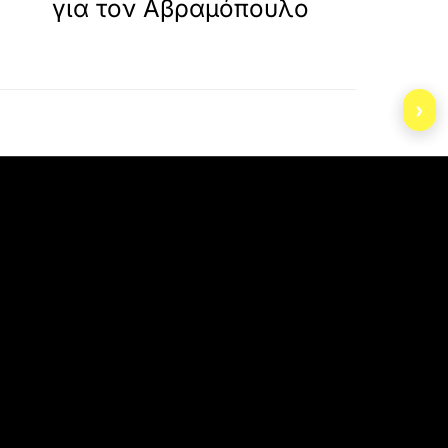
για τον Αβραμόπουλο
›