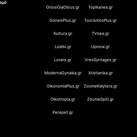
σμό
GnosiGiaOlous.gr
Topikanea.gr
GoneisPlus.gr
TourismosPlus.gr
Kultura.gr
TVnea.gr
Loatki.gr
Upnow.gr
Loveis.gr
VresSyntages.gr
ModernaGynaika.gr
Xristianika.gr
OikonomiaPlus.gr
ZoumeKalytera.gr
Oikotropia.gr
ZoumeSpiti.gr
Perepet.gr