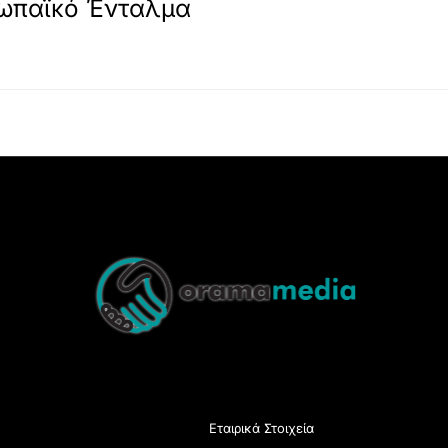
ρωπαϊκό Ένταλμα
Back
To
Top
Εταιρικά Στοιχεία