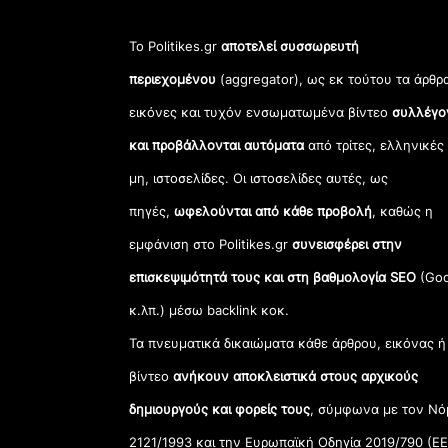
Το Politikes.gr
αποτελεί συσσωρευτή
περιεχομένου
(aggregator), ως εκ τούτου τα άρθρ
εικόνες και τυχόν ενσωματωμένα βίντεο
συλλέγο
και προβάλλονται αυτόματα
από τρίτες, ελληνικές
μη, ιστοσελίδες. Οι ιστοσελίδες αυτές, ως
πηγές,
ωφελούνται από κάθε προβολή
, καθώς η
εμφάνιση στο Politikes.gr
συνεισφέρει στην
επισκεψιμότητά τους και στη βαθμολογία SEO
(Goo
κ.λπ.) μέσω backlink κοκ.
Τα πνευματικά δικαιώματα κάθε άρθρου, εικόνας ή
βίντεο
ανήκουν αποκλειστικά στους αρχικούς
δημιουργούς και φορείς τους
, σύμφωνα με τον Νό
2121/1993 και την Ευρωπαϊκή Οδηγία 2019/790 (ΕΕ