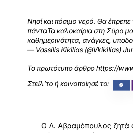
Νησί και πόσιμο νερό. Θα έπρεπε
πάνταΤα καλοκαίρια στη Σύρο μού 
καθημερινότητα, ανάγκες, υποδομ
— Vassilis Kikilias (@Vkikilias) J
Το πρωτότυπο άρθρο
https://www
«
ΠΡΟΗΓΟΥΜΕΝΟ
Ο Δ. Αβραμόπουλος ζητά 