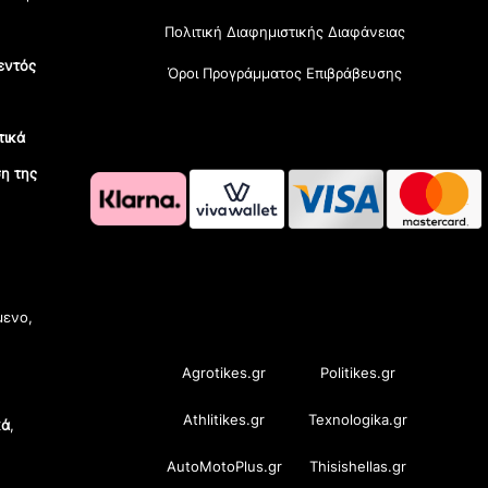
Πολιτική Διαφημιστικής Διαφάνειας
εντός
Όροι Προγράμματος Επιβράβευσης
τικά
η της
OramaMedia Network
μενο,
Agrotikes.gr
Politikes.gr
Athlitikes.gr
Texnologika.gr
κά
,
AutoMotoPlus.gr
Thisishellas.gr