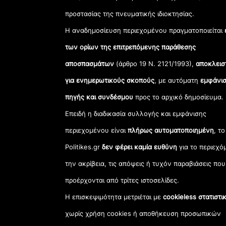
προστασίας της πνευματικής ιδιοκτησίας.
Η αναδημοσίευση περιεχομένου πραγματοποιείται
των ορίων της επιτρεπόμενης παράθεσης
αποσπασμάτων
(άρθρο 19 Ν. 2121/1993),
αποκλεισ
για ενημερωτικούς σκοπούς
, με αυτόματη
εμφάνισ
πηγής και συνδέσμου
προς το αρχικό δημοσίευμα.
Επειδή η διαδικασία συλλογής και εμφάνισης
περιεχομένου είναι
πλήρως αυτοματοποιημένη
, το
Politikes.gr
δεν φέρει καμία ευθύνη
για το περιεχό
την ακρίβεια, τις απόψεις ή τυχόν παραβιάσεις που
προέρχονται από τρίτες ιστοσελίδες.
Η επισκεψιμότητα μετριέται με
cookieless στατιστι
χωρίς χρήση cookies ή αποθήκευση προσωπικών