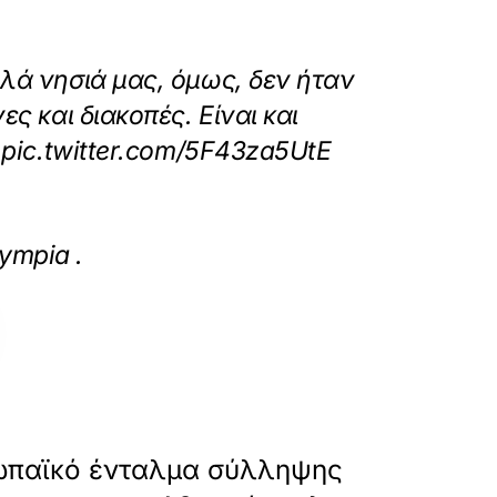
λλά νησιά μας, όμως, δεν ήταν
ς και διακοπές. Είναι και
 pic.twitter.com/5F43za5UtE
lias-10-erga-antimetopisis-tis-leipsydria
lympia
.
»
ΕΠΟΜΕΝΟ
ρωπαϊκό ένταλμα σύλληψης