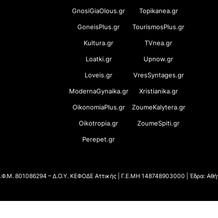
GnosiGiaOlous.gr
Topikanea.gr
GoneisPlus.gr
TourismosPlus.gr
Kultura.gr
TVnea.gr
Loatki.gr
Upnow.gr
Loveis.gr
VresSyntages.gr
ModernaGynaika.gr
Xristianika.gr
OikonomiaPlus.gr
ZoumeKalytera.gr
Oikotropia.gr
ZoumeSpiti.gr
Perepet.gr
 Α.Φ.Μ. 801086294 – Δ.Ο.Υ. ΚΕΦΟΔΕ Αττικής | Γ.Ε.ΜΗ 148748903000 | Έδρα: Αθ