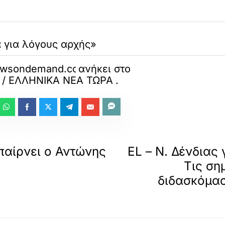
ά για λόγους αρχής»
eknewsondemand.com/2026/06/21/%CF
ανήκει στο
 / ΕΛΛΗΝΙΚΑ ΝΕΑ ΤΩΡΑ
.
παίρνει ο Αντώνης
EL – Ν. Δένδιας
Τις ση
διδασκόμασ