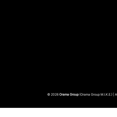
© 2026
Orama Group
(Orama Group Μ.Ι.Κ.Ε.) |