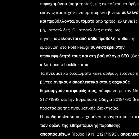
περιεχομένου
(aggregator), ως εκ τούτου τα άρθρ
εικόνες και τυχόν ενσωματωμένα βίντεο
συλλέγο
και προβάλλονται αυτόματα
από τρίτες, ελληνικές
μη, ιστοσελίδες. Οι ιστοσελίδες αυτές, ως
πηγές,
ωφελούνται από κάθε προβολή
, καθώς η
εμφάνιση στο Politikes.gr
συνεισφέρει στην
επισκεψιμότητά τους και στη βαθμολογία SEO
(Goo
κ.λπ.) μέσω backlink κοκ.
Τα πνευματικά δικαιώματα κάθε άρθρου, εικόνας ή
βίντεο
ανήκουν αποκλειστικά στους αρχικούς
δημιουργούς και φορείς τους
, σύμφωνα με τον Νό
2121/1993 και την Ευρωπαϊκή Οδηγία 2019/790 (ΕΕ
προστασίας της πνευματικής ιδιοκτησίας.
Η αναδημοσίευση περιεχομένου πραγματοποιείται
των ορίων της επιτρεπόμενης παράθεσης
αποσπασμάτων
(άρθρο 19 Ν. 2121/1993),
αποκλεισ