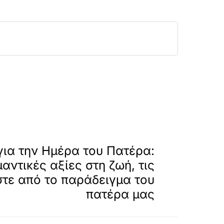
%84%CF%81%CE%B1%CE%BC%CF%80-%CE%B
»
ΕΠΟΜΕΝΟ
 για την Ημέρα του Πατέρα:
μαντικές αξίες στη ζωή, τις
τε από το παράδειγμα του
πατέρα μας