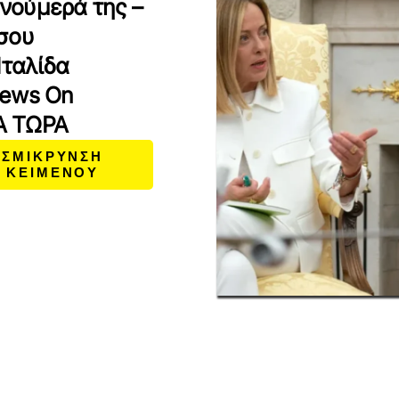
 νούμερά της –
σου
Ιταλίδα
News On
Α ΤΩΡΑ
ΣΜΙΚΡΥΝΣΗ
ΚΕΙΜΕΝΟΥ