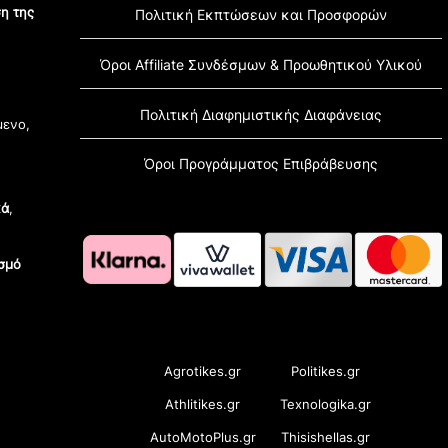
η της
Πολιτική Εκπτώσεων και Προσφορών
Όροι Affiliate Συνδέσμων & Προωθητικού Υλικού
Πολιτική Διαφημιστικής Διαφάνειας
μενο,
Όροι Προγράμματος Επιβράβευσης
κά
,
σμό
OramaMedia Network
Agrotikes.gr
Politikes.gr
Athlitikes.gr
Texnologika.gr
AutoMotoPlus.gr
Thisishellas.gr