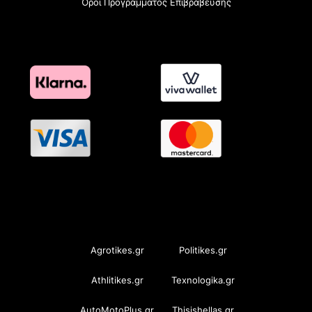
Όροι Προγράμματος Επιβράβευσης
OramaMedia Network
Agrotikes.gr
Politikes.gr
Athlitikes.gr
Texnologika.gr
AutoMotoPlus.gr
Thisishellas.gr