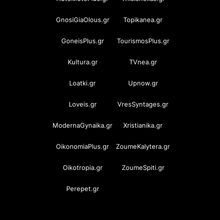
GnosiGiaOlous.gr
Topikanea.gr
GoneisPlus.gr
TourismosPlus.gr
Kultura.gr
TVnea.gr
Loatki.gr
Upnow.gr
Loveis.gr
VresSyntages.gr
ModernaGynaika.gr
Xristianika.gr
OikonomiaPlus.gr
ZoumeKalytera.gr
Oikotropia.gr
ZoumeSpiti.gr
Perepet.gr