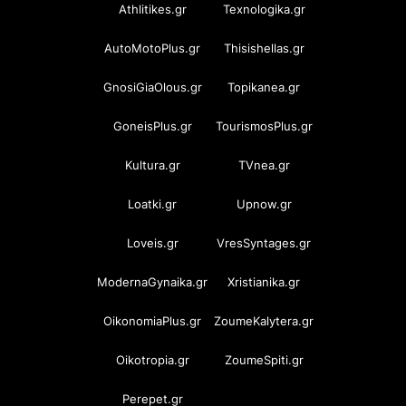
Athlitikes.gr
Texnologika.gr
AutoMotoPlus.gr
Thisishellas.gr
GnosiGiaOlous.gr
Topikanea.gr
GoneisPlus.gr
TourismosPlus.gr
Kultura.gr
TVnea.gr
Loatki.gr
Upnow.gr
Loveis.gr
VresSyntages.gr
ModernaGynaika.gr
Xristianika.gr
OikonomiaPlus.gr
ZoumeKalytera.gr
Oikotropia.gr
ZoumeSpiti.gr
Perepet.gr