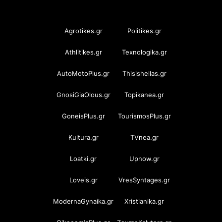
OramaMedia Network
Agrotikes.gr
Politikes.gr
Athlitikes.gr
Texnologika.gr
AutoMotoPlus.gr
Thisishellas.gr
GnosiGiaOlous.gr
Topikanea.gr
GoneisPlus.gr
TourismosPlus.gr
Kultura.gr
TVnea.gr
Loatki.gr
Upnow.gr
Loveis.gr
VresSyntages.gr
ModernaGynaika.gr
Xristianika.gr