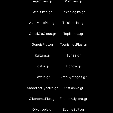
Agrotikes.gr
Politikes.gr
Athlitikes.gr
Texnologika.gr
AutoMotoPlus.gr
Thisishellas.gr
GnosiGiaOlous.gr
Topikanea.gr
GoneisPlus.gr
TourismosPlus.gr
Kultura.gr
TVnea.gr
Loatki.gr
Upnow.gr
Loveis.gr
VresSyntages.gr
ModernaGynaika.gr
Xristianika.gr
OikonomiaPlus.gr
ZoumeKalytera.gr
Oikotropia.gr
ZoumeSpiti.gr