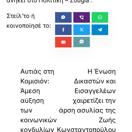
ανήκει στο
Πολιτική – Zougla
.
«
»
ΠΡΟΗΓΟΥΜΕΝΟ
ΕΠΟΜΕΝΟ
Αυτιάς στη
Η Ένωση
Κομισιόν:
Δικαστών και
Άμεση
Εισαγγελέων
αύξηση
χαιρετίζει την
των
άρση ασυλίας της
κοινωνικών
Ζωής
κονδυλίων
Κωνσταντοπούλου