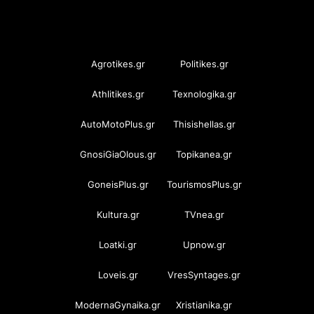
OramaMedia Network
Agrotikes.gr
Politikes.gr
Athlitikes.gr
Texnologika.gr
AutoMotoPlus.gr
Thisishellas.gr
GnosiGiaOlous.gr
Topikanea.gr
GoneisPlus.gr
TourismosPlus.gr
Kultura.gr
TVnea.gr
Loatki.gr
Upnow.gr
Loveis.gr
VresSyntages.gr
ModernaGynaika.gr
Xristianika.gr