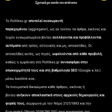
Σχετικά με αυτόν τον ιστότοπο
Το Politikes.gr
αποτελεί συσσωρευτή
περιεχομένου
(aggregator), ως εκ τούτου τα άρθρα, εικόνες και
τυχόν ενσωματωμένα βίντεο
συλλέγονται και προβάλλονται
αυτόματα
από τρίτες, ελληνικές και μη, ιστοσελίδες. Οι
ιστοσελίδες αυτές, ως πηγές,
ωφελούνται από κάθε προβολή
,
καθώς η εμφάνιση στο Politikes.gr
συνεισφέρει στην
επισκεψιμότητά τους και στη βαθμολογία SEO
(Google κ.λπ.)
μέσω backlink κοκ.
Τα πνευματικά δικαιώματα κάθε άρθρου, εικόνας ή
βίντεο
ανήκουν αποκλειστικά στους αρχικούς δημιουργούς και
φορείς τους
, σύμφωνα με τον Νόμο 2121/1993 και την
Ευρωπαϊκή Οδηγία 2019/790 (ΕΕ) περί προστασίας της