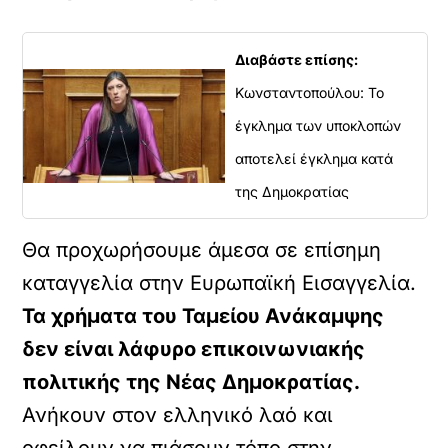
ό
τ
ο
Διαβάστε επίσης:
ε
Κωνσταντοπούλου: Το
ν
σ
έγκλημα των υποκλοπών
ω
μ
αποτελεί έγκλημα κατά
α
της Δημοκρατίας
τ
ω
μ
Θα προχωρήσουμε άμεσα σε επίσημη
έ
ν
καταγγελία στην Ευρωπαϊκή Εισαγγελία.
ο
Τα χρήματα του Ταμείου Ανάκαμψης
π
ε
δεν είναι λάφυρο επικοινωνιακής
ρ
ι
πολιτικής της Νέας Δημοκρατίας.
ε
Ανήκουν στον ελληνικό λαό και
χ
ό