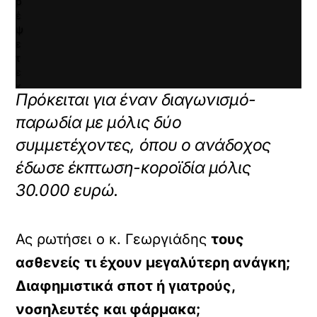
ρ
έ
ψ
ε
τ
ε
κ
Πρόκειται για έναν διαγωνισμό-
α
ι
παρωδία με μόλις δύο
ν
συμμετέχοντες, όπου ο ανάδοχος
α
φ
έδωσε έκπτωση-κοροϊδία μόλις
ο
ρ
30.000 ευρώ.
τ
ώ
σ
Ας ρωτήσει ο κ. Γεωργιάδης
τους
ε
τ
ασθενείς τι έχουν μεγαλύτερη ανάγκη;
ε
Διαφημιστικά σποτ ή γιατρούς,
α
υ
νοσηλευτές και φάρμακα;
τ