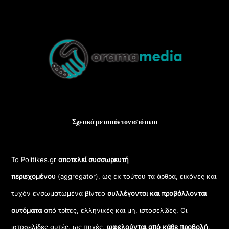
Back
To
Top
Σχετικά με αυτόν τον ιστότοπο
Το Politikes.gr
αποτελεί συσσωρευτή
περιεχομένου
(aggregator), ως εκ τούτου τα άρθρα, εικόνες και
τυχόν ενσωματωμένα βίντεο
συλλέγονται και προβάλλονται
αυτόματα
από τρίτες, ελληνικές και μη, ιστοσελίδες. Οι
ιστοσελίδες αυτές, ως πηγές,
ωφελούνται από κάθε προβολή
,