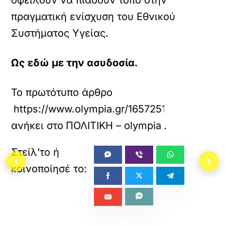
οφείλουν να πιάσουν τόπο στην
μ
ε
πραγματική ενίσχυση του Εθνικού
ν
Συστήματος Υγείας.
ο
.
Ως εδώ με την ασυδοσία.
Το πρωτότυπο άρθρο
https://www.olympia.gr/1657251/politiki/ste
ανήκει στο
ΠΟΛΙΤΙΚΗ – olympia
.
‹
›