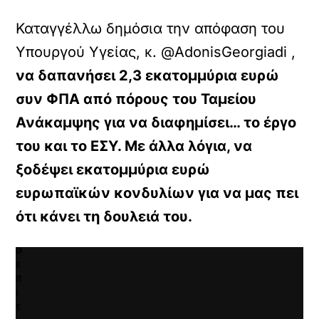
ρτωση
ατωμένου
Καταγγέλλω δημόσια την απόφαση του
εχομένου
Υπουργού Υγείας, κ. @AdonisGeorgiadi ,
Κ
να δαπανήσει 2,3 εκατομμύρια ευρώ
ά
ν
συν ΦΠΑ από πόρους του Ταμείου
τ
Ανάκαμψης για να διαφημίσει… το έργο
ε
κ
του και το ΕΣΥ. Με άλλα λόγια, να
λ
ι
ξοδέψει εκατομμύρια ευρώ
κ
ευρωπαϊκών κονδυλίων για να μας πει
γ
ι
ότι κάνει τη δουλειά του.
α
ν
α
ε
π
ι
τ