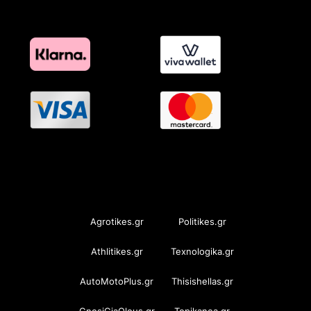
OramaMedia Network
Agrotikes.gr
Politikes.gr
Athlitikes.gr
Texnologika.gr
AutoMotoPlus.gr
Thisishellas.gr
GnosiGiaOlous.gr
Topikanea.gr