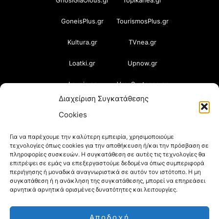
GoneisPlus.gr
TourismosPlus.gr
Kultura.gr
TVnea.gr
Loatki.gr
Upnow.gr
Loveis.gr
VresSyntages.gr
Διαχείριση Συγκατάθεσης
ModernaGynaika.gr
Xristianika.gr
Cookies
OikonomiaPlus.gr
ZoumeKalytera.gr
Για να παρέχουμε την καλύτερη εμπειρία, χρησιμοποιούμε
τεχνολογίες όπως cookies για την αποθήκευση ή/και την πρόσβαση σε
Oikotropia.gr
ZoumeSpiti.gr
πληροφορίες συσκευών. Η συγκατάθεση σε αυτές τις τεχνολογίες θα
επιτρέψει σε εμάς να επεξεργαστούμε δεδομένα όπως συμπεριφορά
Perepet.gr
περιήγησης ή μοναδικά αναγνωριστικά σε αυτόν τον ιστότοπο. Η μη
συγκατάθεση ή η ανάκληση της συγκατάθεσης, μπορεί να επηρεάσει
αρνητικά αρνητικά ορισμένες δυνατότητες και λειτουργίες.
© 2026
Orama Group
(Orama Group Μ.Ι.Κ.Ε.) |
Αποδοχή