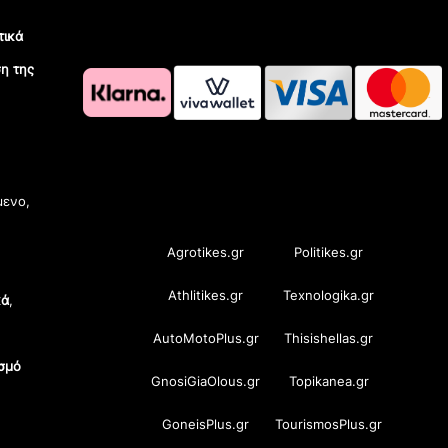
τικά
η της
OramaMedia Network
μενο,
Agrotikes.gr
Politikes.gr
Athlitikes.gr
Texnologika.gr
κά
,
AutoMotoPlus.gr
Thisishellas.gr
σμό
GnosiGiaOlous.gr
Topikanea.gr
GoneisPlus.gr
TourismosPlus.gr