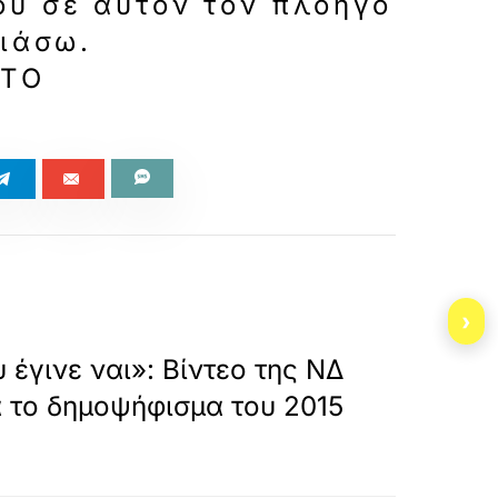
μου σε αυτόν τον πλοηγό
λιάσω.
662681/POLITIKI/SFODRI-EP
ΣΤΟ
›
»
ΕΠΟΜΕΝΟ
υ έγινε ναι»: Βίντεο της ΝΔ
α το δημοψήφισμα του 2015