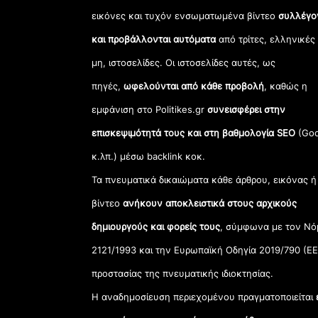
εικόνες και τυχόν ενσωματωμένα βίντεο
συλλέγο
και προβάλλονται αυτόματα
από τρίτες, ελληνικές
μη, ιστοσελίδες. Οι ιστοσελίδες αυτές, ως
πηγές,
ωφελούνται από κάθε προβολή
, καθώς η
εμφάνιση στο Politikes.gr
συνεισφέρει στην
επισκεψιμότητά τους και στη βαθμολογία SEO
(Goo
κ.λπ.) μέσω backlink κοκ.
Τα πνευματικά δικαιώματα κάθε άρθρου, εικόνας ή
βίντεο
ανήκουν αποκλειστικά στους αρχικούς
δημιουργούς και φορείς τους
, σύμφωνα με τον Νό
2121/1993 και την Ευρωπαϊκή Οδηγία 2019/790 (ΕΕ
προστασίας της πνευματικής ιδιοκτησίας.
Η αναδημοσίευση περιεχομένου πραγματοποιείται