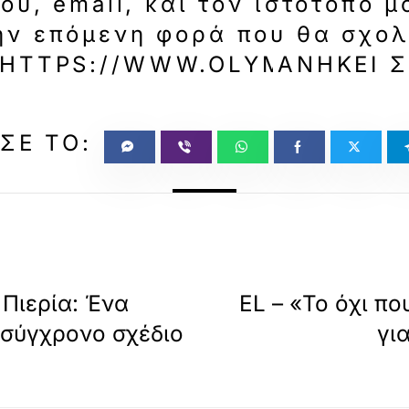
υ, email, και τον ιστότοπο 
ην επόμενη φορά που θα σχο
HTTPS://WWW.OLYMPIA.GR/1
ΑΝΉΚΕΙ 
 Πιερία: Ένα
EL – «Το όχι πο
 σύγχρονο σχέδιο
γι