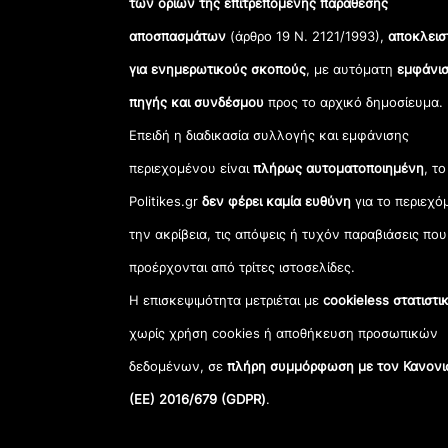
των ορίων της επιτρεπόμενης παράθεσης
αποσπασμάτων
(άρθρο 19 Ν. 2121/1993),
αποκλεισ
για ενημερωτικούς σκοπούς
, με αυτόματη
εμφάνισ
πηγής και συνδέσμου
προς το αρχικό δημοσίευμα.
Επειδή η διαδικασία συλλογής και εμφάνισης
περιεχομένου είναι
πλήρως αυτοματοποιημένη
, το
Politikes.gr
δεν φέρει καμία ευθύνη
για το περιεχό
την ακρίβεια, τις απόψεις ή τυχόν παραβιάσεις που
προέρχονται από τρίτες ιστοσελίδες.
Η επισκεψιμότητα μετριέται με
cookieless στατιστι
χωρίς χρήση cookies ή αποθήκευση προσωπικών
δεδομένων, σε
πλήρη συμμόρφωση με τον Κανονι
(ΕΕ) 2016/679 (GDPR)
.