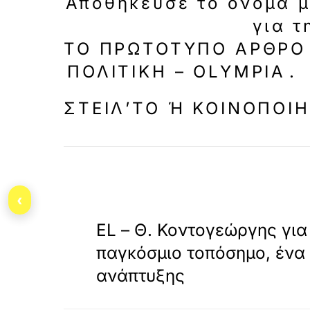
Αποθήκευσε το όνομά μο
για τ
ΤΟ ΠΡΩΤΌΤΥΠΟ ΆΡΘΡΟ
ΠΟΛΙΤΙΚΗ – OLYMPIA
.
‹
«
ΠΡΟΗΓΟΥΜΕΝΟ
EL – Θ. Κοντογεώργης για
παγκόσμιο τοπόσημο, ένα
ανάπτυξης