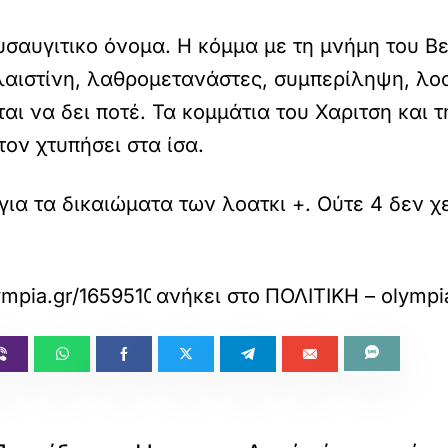
σαυγιτικο όνομα. Η κόμμα με τη μνήμη του Β
αιστίνη, λαθρομετανάστες, συμπερίληψη, λοα
αι να δει ποτέ. Τα κομμάτια του Χαριτση και 
ον χτυπήσει στα ίσα.
για τα δικαιώματα των λοατκι +. Ούτε 4 δεν χ
ympia.gr/1659510/politiki/salos-me-to-onoma-
ανήκει στο
ΠΟΛΙΤΙΚΗ – olympi