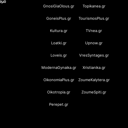
σμό
GnosiGiaOlous.gr
Topikanea.gr
GoneisPlus.gr
TourismosPlus.gr
Kultura.gr
TVnea.gr
Loatki.gr
Upnow.gr
Loveis.gr
VresSyntages.gr
ModernaGynaika.gr
Xristianika.gr
OikonomiaPlus.gr
ZoumeKalytera.gr
Oikotropia.gr
ZoumeSpiti.gr
Perepet.gr