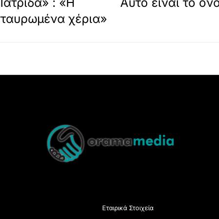
ατρίδα» : «Η
Αυτό είναι το όν
 σταυρωμένα χέρια»
Back
To
Top
Εταιρικά Στοιχεία