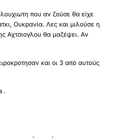
ελουχιωτη που αν ζούσε θα είχε
τκι, Ουκρανία. Λες και μιλούσε η
της Αχτσιογλου θα μαζέψει. Αν
ειροκροτησαν και οι 3 από αυτούς
poy-epelexe-o-alexis-tsipras-gia-to-neo-komma
a
.
»
ΕΠΟΜΕΝΟ