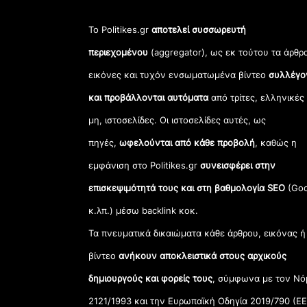
Το Politikes.gr
αποτελεί συσσωρευτή
περιεχομένου
(aggregator), ως εκ τούτου τα άρθρ
εικόνες και τυχόν ενσωματωμένα βίντεο
συλλέγο
και προβάλλονται αυτόματα
από τρίτες, ελληνικές
μη, ιστοσελίδες. Οι ιστοσελίδες αυτές, ως
πηγές,
ωφελούνται από κάθε προβολή
, καθώς η
εμφάνιση στο Politikes.gr
συνεισφέρει στην
επισκεψιμότητά τους και στη βαθμολογία SEO
(Goo
κ.λπ.) μέσω backlink κοκ.
Τα πνευματικά δικαιώματα κάθε άρθρου, εικόνας ή
βίντεο
ανήκουν αποκλειστικά στους αρχικούς
δημιουργούς και φορείς τους
, σύμφωνα με τον Νό
2121/1993 και την Ευρωπαϊκή Οδηγία 2019/790 (ΕΕ