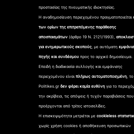
προστασίας της πνευματικής ιδιοκτησίας.
Η αναδημοσίευση περιεχομένου πραγματοποιείται
των ορίων της επιτρεπόμενης παράθεσης
αποσπασμάτων
(άρθρο 19 Ν. 2121/1993),
αποκλεισ
για ενημερωτικούς σκοπούς
, με αυτόματη
εμφάνισ
πηγής και συνδέσμου
προς το αρχικό δημοσίευμα.
Επειδή η διαδικασία συλλογής και εμφάνισης
περιεχομένου είναι
πλήρως αυτοματοποιημένη
, το
Politikes.gr
δεν φέρει καμία ευθύνη
για το περιεχό
την ακρίβεια, τις απόψεις ή τυχόν παραβιάσεις που
προέρχονται από τρίτες ιστοσελίδες.
Η επισκεψιμότητα μετριέται με
cookieless στατιστι
χωρίς χρήση cookies ή αποθήκευση προσωπικών