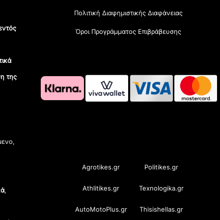
Πολιτική Διαφημιστικής Διαφάνειας
εντός
Όροι Προγράμματος Επιβράβευσης
τικά
η της
OramaMedia Network
μενο,
Agrotikes.gr
Politikes.gr
Athlitikes.gr
Texnologika.gr
κά
,
AutoMotoPlus.gr
Thisishellas.gr