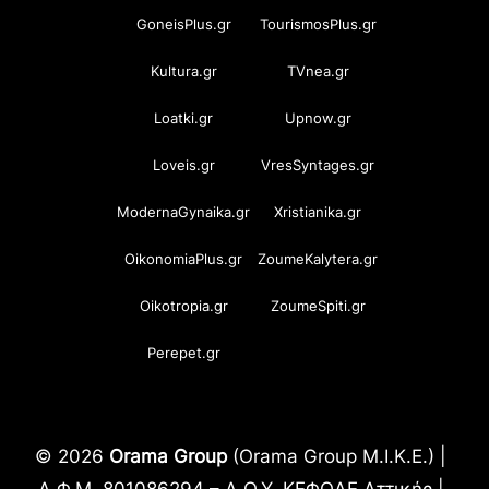
GoneisPlus.gr
TourismosPlus.gr
Kultura.gr
TVnea.gr
Loatki.gr
Upnow.gr
Loveis.gr
VresSyntages.gr
ModernaGynaika.gr
Xristianika.gr
OikonomiaPlus.gr
ZoumeKalytera.gr
Oikotropia.gr
ZoumeSpiti.gr
Perepet.gr
© 2026
Orama Group
(Orama Group Μ.Ι.Κ.Ε.) |
Α.Φ.Μ. 801086294 – Δ.Ο.Υ. ΚΕΦΟΔΕ Αττικής |