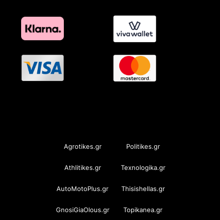
OramaMedia Network
Agrotikes.gr
Politikes.gr
Athlitikes.gr
Texnologika.gr
AutoMotoPlus.gr
Thisishellas.gr
GnosiGiaOlous.gr
Topikanea.gr