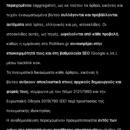
περιεχομένου
(aggregator), ως εκ τούτου τα άρθρα, εικόνες και
τυχόν ενσωματωμένα βίντεο
συλλέγονται και προβάλλονται
αυτόματα
από τρίτες, ελληνικές και μη, ιστοσελίδες. Οι
ιστοσελίδες αυτές, ως πηγές,
ωφελούνται από κάθε προβολή
,
καθώς η εμφάνιση στο Politikes.gr
συνεισφέρει στην
επισκεψιμότητά τους και στη βαθμολογία SEO
(Google κ.λπ.)
μέσω backlink κοκ.
Τα πνευματικά δικαιώματα κάθε άρθρου, εικόνας ή
βίντεο
ανήκουν αποκλειστικά στους αρχικούς δημιουργούς και
φορείς τους
, σύμφωνα με τον Νόμο 2121/1993 και την
Ευρωπαϊκή Οδηγία 2019/790 (ΕΕ) περί προστασίας της
πνευματικής ιδιοκτησίας.
Η αναδημοσίευση περιεχομένου πραγματοποιείται
εντός των
ορίων της επιτρεπόμενης παράθεσης αποσπασμάτων
(άρθρο 19