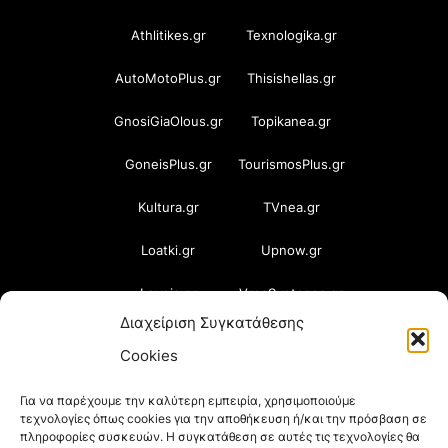
Athlitikes.gr
Texnologika.gr
AutoMotoPlus.gr
Thisishellas.gr
GnosiGiaOlous.gr
Topikanea.gr
GoneisPlus.gr
TourismosPlus.gr
Kultura.gr
TVnea.gr
Loatki.gr
Upnow.gr
Loveis.gr
VresSyntages.gr
Διαχείριση Συγκατάθεσης
ModernaGynaika.gr
Xristianika.gr
Cookies
OikonomiaPlus.gr
ZoumeKalytera.gr
Για να παρέχουμε την καλύτερη εμπειρία, χρησιμοποιούμε
τεχνολογίες όπως cookies για την αποθήκευση ή/και την πρόσβαση σε
Oikotropia.gr
ZoumeSpiti.gr
πληροφορίες συσκευών. Η συγκατάθεση σε αυτές τις τεχνολογίες θα