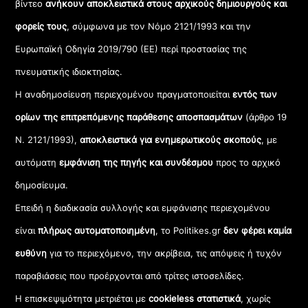
βίντεο
ανήκουν αποκλειστικά στους αρχικούς δημιουργούς και
φορείς τους
, σύμφωνα με τον Νόμο 2121/1993 και την
Ευρωπαϊκή Οδηγία 2019/790 (ΕΕ) περί προστασίας της
πνευματικής ιδιοκτησίας.
Η αναδημοσίευση περιεχομένου πραγματοποιείται
εντός των
ορίων της επιτρεπόμενης παράθεσης αποσπασμάτων
(άρθρο 19
Ν. 2121/1993),
αποκλειστικά για ενημερωτικούς σκοπούς
, με
αυτόματη
εμφάνιση της πηγής και συνδέσμου
προς το αρχικό
δημοσίευμα.
Επειδή η διαδικασία συλλογής και εμφάνισης περιεχομένου
είναι
πλήρως αυτοματοποιημένη
, το Politikes.gr
δεν φέρει καμία
ευθύνη
για το περιεχόμενο, την ακρίβεια, τις απόψεις ή τυχόν
παραβιάσεις που προέρχονται από τρίτες ιστοσελίδες.
Η επισκεψιμότητα μετριέται με
cookieless στατιστικά
, χωρίς