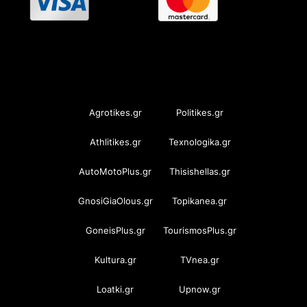
OramaMedia Network
Agrotikes.gr
Politikes.gr
Athlitikes.gr
Texnologika.gr
AutoMotoPlus.gr
Thisishellas.gr
GnosiGiaOlous.gr
Topikanea.gr
GoneisPlus.gr
TourismosPlus.gr
Kultura.gr
TVnea.gr
Loatki.gr
Upnow.gr