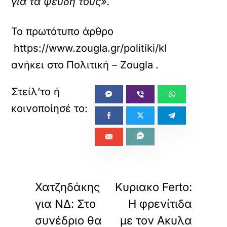
για τα ψευδή τους».
Το πρωτότυπο άρθρο
https://www.zougla.gr/politiki/klimakonetai
ανήκει στο
Πολιτική – Zougla
.
«
»
ΠΡΟΗΓΟΥΜΕΝΟ
ΕΠΟΜΕΝΟ
Χατζηδάκης
Κυριακο Ferto:
για ΝΔ: Στο
Η φρενίτιδα
συνέδριο θα
με τον Ακυλα