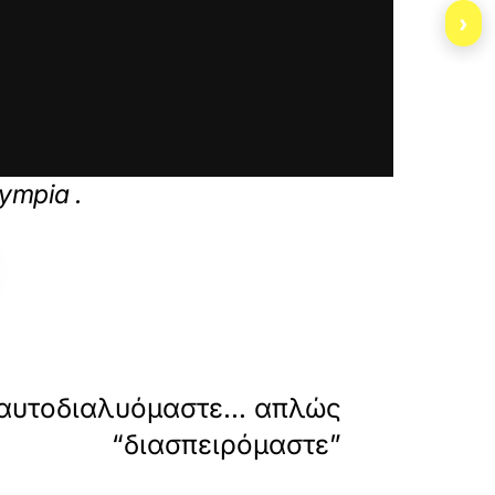
›
tis-eyas-sidera-se-kasselaki-o-influence
lympia
.
»
ΕΠΟΜΕΝΟ
 αυτοδιαλυόμαστε… απλώς
“διασπειρόμαστε”