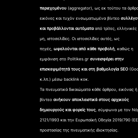
περιεχομένου
(aggregator), ως εκ τούτου τα άρθρ
εικόνες και τυχόν ενσωματωμένα βίντεο
συλλέγο
και προβάλλονται αυτόματα
από τρίτες, ελληνικές
μη, ιστοσελίδες. Οι ιστοσελίδες αυτές, ως
πηγές,
ωφελούνται από κάθε προβολή
, καθώς η
εμφάνιση στο Politikes.gr
συνεισφέρει στην
επισκεψιμότητά τους και στη βαθμολογία SEO
(Goo
κ.λπ.) μέσω backlink κοκ.
Τα πνευματικά δικαιώματα κάθε άρθρου, εικόνας ή
βίντεο
ανήκουν αποκλειστικά στους αρχικούς
δημιουργούς και φορείς τους
, σύμφωνα με τον Νό
2121/1993 και την Ευρωπαϊκή Οδηγία 2019/790 (ΕΕ
προστασίας της πνευματικής ιδιοκτησίας.