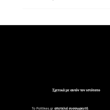
Κάντε
κλικ
για
να
επιτρέψετε
και
να
φορτώσετε
αυτό
το
ενσωματωμένο
περιεχόμενο.
Σχετικά με αυτόν τον ιστότοπο
Το Politikes.gr
αποτελεί συσσωρευτή