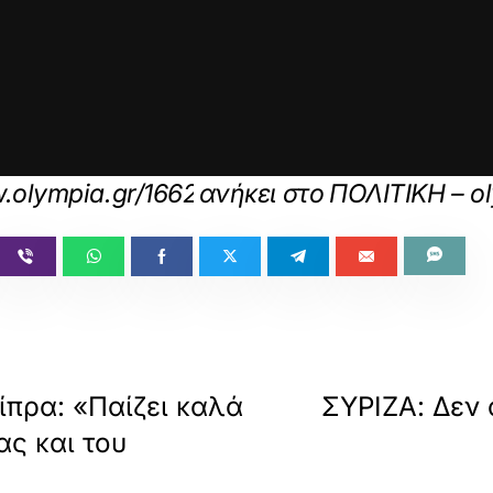
.olympia.gr/1662277/politiki/petsokomma-
ανήκει στο
ΠΟΛΙΤΙΚΗ – o
ίπρα: «Παίζει καλά
ΣΥΡΙΖΑ: Δεν
ας και του