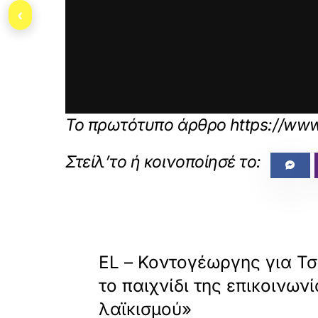
‹
Το πρωτότυπο άρθρο
https://www
X /
TWITTER
«
ΠΡΟΗΓΟΥΜΕΝΟ
Φόρτωση
EL – Κοντογέωργης για Τσ
νσωματωμένου
το παιχνίδι της επικοινωνί
περιεχομένου
λαϊκισμού»