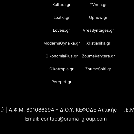
Kultura.gr
TVnea.gr
Loatki.gr
Upnow.gr
Loveis.gr
VresSyntages.gr
ModernaGynaika.gr
Xristianika.gr
OikonomiaPlus.gr
ZoumeKalytera.gr
Oikotropia.gr
ZoumeSpiti.gr
Perepet.gr
.) | Α.Φ.Μ. 801086294 – Δ.Ο.Υ. ΚΕΦΟΔΕ Αττικής | Γ.Ε
Email: contact@orama-group.com