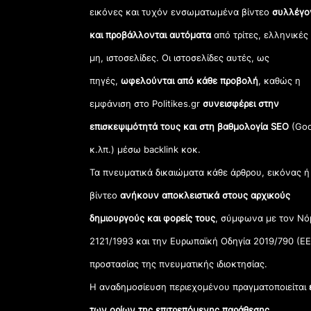
εικόνες και τυχόν ενσωματωμένα βίντεο
συλλέγο
και προβάλλονται αυτόματα
από τρίτες, ελληνικές
μη, ιστοσελίδες. Οι ιστοσελίδες αυτές, ως
πηγές,
ωφελούνται από κάθε προβολή
, καθώς η
εμφάνιση στο Politikes.gr
συνεισφέρει στην
επισκεψιμότητά τους και στη βαθμολογία SEO
(Goo
κ.λπ.) μέσω backlink κοκ.
Τα πνευματικά δικαιώματα κάθε άρθρου, εικόνας ή
βίντεο
ανήκουν αποκλειστικά στους αρχικούς
δημιουργούς και φορείς τους
, σύμφωνα με τον Νό
2121/1993 και την Ευρωπαϊκή Οδηγία 2019/790 (ΕΕ
προστασίας της πνευματικής ιδιοκτησίας.
Η αναδημοσίευση περιεχομένου πραγματοποιείται
των ορίων της επιτρεπόμενης παράθεσης