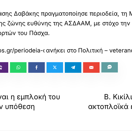
σης Δαβάκης πραγματοποίησε περιοδεία, τη Μ
ης ζώνης ευθύνης της ΑΣΔΑΑΜ, με στόχο την 
ορτών του Πάσχα.
os.gr/periodeia-davaki-se-fylakia-tou-aigaiou-m
ανήκει στο
Πολιτική – vetera
ναι η εμπλοκή του
Β. Κικί
ν υπόθεση
ακτοπλοϊκά 