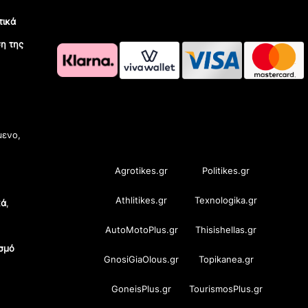
τικά
η της
OramaMedia Network
μενο,
Agrotikes.gr
Politikes.gr
Athlitikes.gr
Texnologika.gr
κά
,
AutoMotoPlus.gr
Thisishellas.gr
σμό
GnosiGiaOlous.gr
Topikanea.gr
GoneisPlus.gr
TourismosPlus.gr