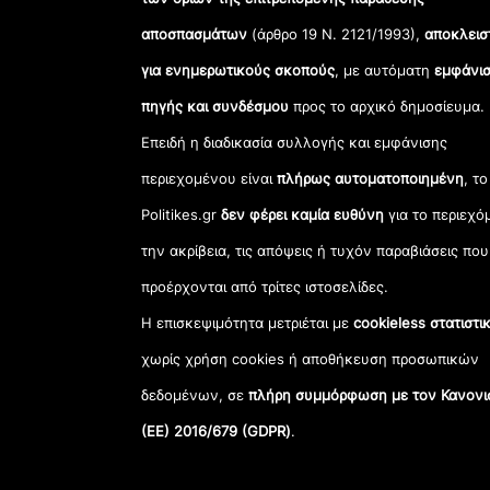
αποσπασμάτων
(άρθρο 19 Ν. 2121/1993),
αποκλεισ
για ενημερωτικούς σκοπούς
, με αυτόματη
εμφάνισ
πηγής και συνδέσμου
προς το αρχικό δημοσίευμα.
Επειδή η διαδικασία συλλογής και εμφάνισης
περιεχομένου είναι
πλήρως αυτοματοποιημένη
, το
Politikes.gr
δεν φέρει καμία ευθύνη
για το περιεχό
την ακρίβεια, τις απόψεις ή τυχόν παραβιάσεις που
προέρχονται από τρίτες ιστοσελίδες.
Η επισκεψιμότητα μετριέται με
cookieless στατιστι
χωρίς χρήση cookies ή αποθήκευση προσωπικών
δεδομένων, σε
πλήρη συμμόρφωση με τον Κανονι
(ΕΕ) 2016/679 (GDPR)
.