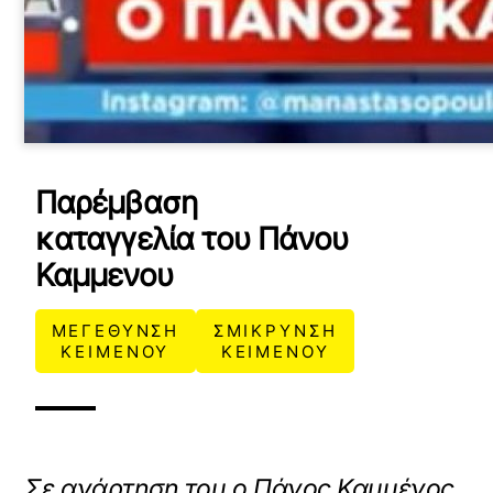
Παρέμβαση
καταγγελία του Πάνου
Καμμενου
ΜΕΓΕΘΥΝΣΗ
ΣΜΙΚΡΥΝΣΗ
ΚΕΙΜΕΝΟΥ
ΚΕΙΜΕΝΟΥ
X /
TWITTER
ρτωση
ατωμένου
Σε ανάρτηση του ο Πάνος Καμμένος