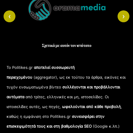
ν
ο
Top
.
‹
›
Σχετικά με αυτόν τον ιστότοπο
Το Politikes.gr
αποτελεί συσσωρευτή
περιεχομένου
(aggregator), ως εκ τούτου τα άρθρα, εικόνες και
τυχόν ενσωματωμένα βίντεο
συλλέγονται και προβάλλονται
αυτόματα
από τρίτες, ελληνικές και μη, ιστοσελίδες. Οι
ιστοσελίδες αυτές, ως πηγές,
ωφελούνται από κάθε προβολή
,
καθώς η εμφάνιση στο Politikes.gr
συνεισφέρει στην
επισκεψιμότητά τους και στη βαθμολογία SEO
(Google κ.λπ.)