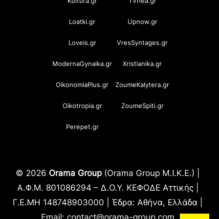
Kultura.gr
TVnea.gr
Loatki.gr
Upnow.gr
Loveis.gr
VresSyntages.gr
ModernaGynaika.gr
Xristianika.gr
OikonomiaPlus.gr
ZoumeKalytera.gr
Oikotropia.gr
ZoumeSpiti.gr
Perepet.gr
© 2026
Orama Group
(Orama Group Μ.Ι.Κ.Ε.) |
Α.Φ.Μ. 801086294 – Δ.Ο.Υ. ΚΕΦΟΔΕ Αττικής |
Γ.Ε.ΜΗ 148748903000 | Έδρα: Αθήνα, Ελλάδα |
Email: contact@orama-group.com