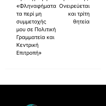
ο
«Φληναφήματα
Ονειρεύεται
ε
ν
τα περί μη
και τρίτη
σ
συμμετοχής
θητεία
ω
μ
μου σε Πολιτική
α
τ
Γραμματεία και
ω
Κεντρική
μ
έ
Επιτροπή»
ν
ο
π
ε
ρ
ι
ε
χ
ό
μ
Back
ε
To