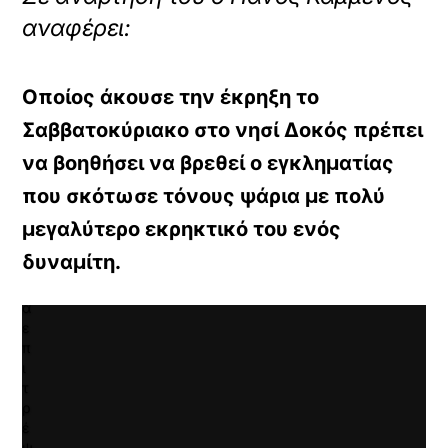
εχομένου
αναφέρει:
Κ
ά
ν
Οποίος άκουσε την έκρηξη το
τ
Σαββατοκύριακο στο νησί Δοκός πρέπει
ε
κ
να βοηθήσει να βρεθεί ο εγκληματίας
λ
ι
που σκότωσε τόνους ψάρια με πολύ
κ
μεγαλύτερο εκρηκτικό του ενός
γ
ι
δυναμίτη.
α
ν
α
ε
π
ι
τ
ρ
έ
ψ