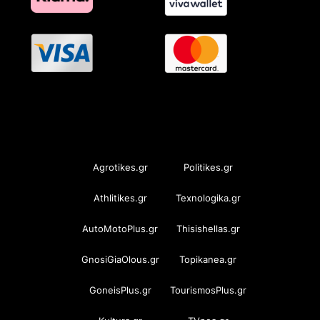
OramaMedia Network
Agrotikes.gr
Politikes.gr
Athlitikes.gr
Texnologika.gr
AutoMotoPlus.gr
Thisishellas.gr
GnosiGiaOlous.gr
Topikanea.gr
GoneisPlus.gr
TourismosPlus.gr