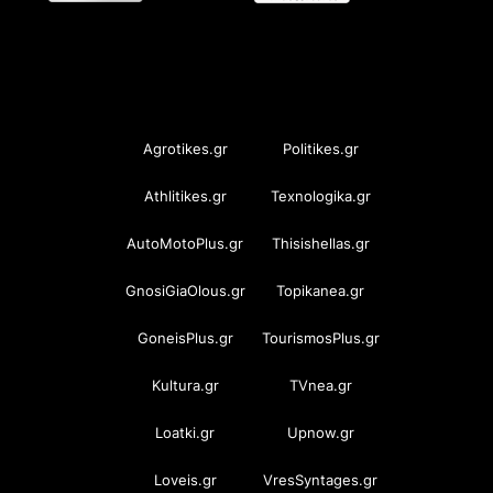
OramaMedia Network
Agrotikes.gr
Politikes.gr
Athlitikes.gr
Texnologika.gr
AutoMotoPlus.gr
Thisishellas.gr
GnosiGiaOlous.gr
Topikanea.gr
GoneisPlus.gr
TourismosPlus.gr
Kultura.gr
TVnea.gr
Loatki.gr
Upnow.gr
Loveis.gr
VresSyntages.gr