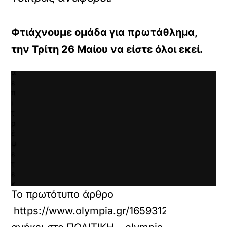
λ
ι
κ
Φτιάχνουμε ομάδα για πρωτάθλημα,
γ
ι
την Τρίτη 26 Μαίου να είστε όλοι εκεί.
α
ν
α
ε
π
ι
τ
ρ
έ
ψ
ε
τ
ε
κ
Το πρωτότυπο άρθρο
α
ι
https://www.olympia.gr/1659312/politiki/pai
ν
α