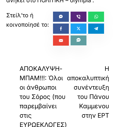
ανήκει στο
ΠΟΛΙΤΙΚΗ – olympia
.
φ
ο
ρ
τ
ώ
σ
ε
τ
ε
α
«
»
ΠΡΟΗΓΟΥΜΕΝΟ
ΕΠΟΜΕΝΟ
υ
τ
ΑΠΟΚΑΛΥΨΗ-
Η
ό
ΜΠΑΜ!!!: Όλοι
αποκαλυπτική
τ
ο
οι άνθρωποι
συνέντευξη
ε
ν
του Σόρος (που
του Πάνου
σ
παρεμβαίνει
Καμμενου
ω
μ
στις
στην ΕΡΤ
α
τ
ΕΥΡΩΕΚΛΟΓΕΣ)