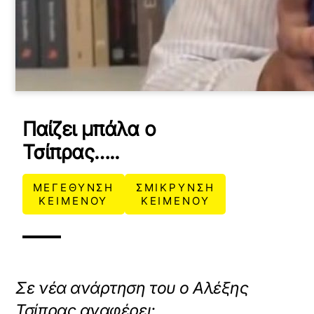
Παίζει μπάλα ο
X /
TWITTER
Τσίπρας…..
ρτωση
ατωμένου
ΜΕΓΕΘΥΝΣΗ
ΣΜΙΚΡΥΝΣΗ
ΚΕΙΜΕΝΟΥ
ΚΕΙΜΕΝΟΥ
εχομένου
Κ
ά
ν
τ
Σε νέα ανάρτηση του ο Αλέξης
ε
κ
Τσίπρας αναφέρει: