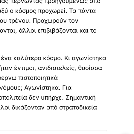
 μας
περνώντας προηγουμένως από
αξύ ο κόσμος προχωρεί. Τα πάντα
 του τρένου. Προχωρούν τον
νται, άλλοι επιβιβάζονται και το
α ένα
καλύτερο κόσμο. Κι αγωνίστηκα
ταν έντιμοι, ανιδιοτελείς, θυσίασα
φέρνω πιστοποιητικά
νόμους; Αγωνίστηκα. Για
σοπολιτεία δεν
υπήρχε. Σημαντική
λοί δικάζονταν από στρατοδικεία