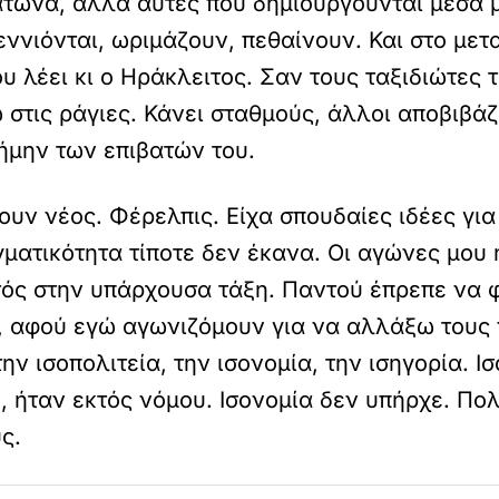
Πλάτωνα, αλλά αυτές που δημιουργούνται μέσα
γεννιόνται, ωριμάζουν,
πεθαίνουν. Και στο μετ
ου λέει κι ο Ηράκλειτος. Σαν τους ταξιδιώτες
τις ράγιες. Κάνει σταθμούς, άλλοι αποβιβάζο
ήμην των επιβατών του.
ουν νέος. Φέρελπις. Είχα σπουδαίες ιδέες γι
γματικότητα τίποτε δεν
έκανα. Οι αγώνες μου ή
τός στην υπάρχουσα τάξη. Παντού έπρεπε να 
, αφού εγώ αγωνιζόμουν για να αλλάξω τους 
την ισοπολιτεία, την ισονομία, την ισηγορία. Ι
, ήταν εκτός νόμου. Ισονομία δεν
υπήρχε. Πολ
ς.