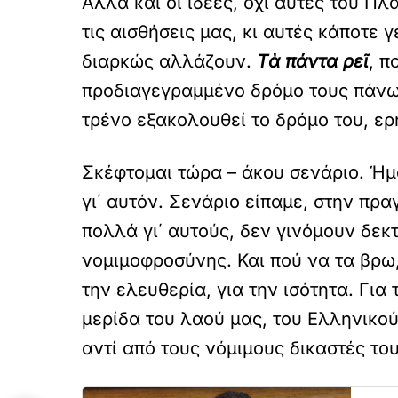
Αλλά και οι ιδέες, όχι αυτές του 
τις αισθήσεις μας, κι αυτές κάποτε 
διαρκώς αλλάζουν.
Τὰ πάντα ρεῖ
, π
προδιαγεγραμμένο δρόμο τους πάνω σ
τρένο εξακολουθεί το δρόμο του, ερ
Σκέφτομαι τώρα – άκου σενάριο. Ήμ
γι΄ αυτόν. Σενάριο είπαμε, στην πρα
πολλά γι΄ αυτούς, δεν γινόμουν
δεκ
νομιμοφροσύνης. Και
πού να τα βρω
την
ελευθερία, για την ισότητα. Για 
μερίδα του λαού μας, του Ελληνικού
αντί από τους νόμιμους δικαστές του