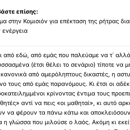
βάστε επίσης:
μα στην Κομισιόν για επέκταση της ρήτρας δι
 ενέργεια
ι από εδώ, από εμάς που παλεύαμε να τ΄ αλλά
σασμένα (έτσι θέλει το σενάριο) τίποτε να μη
ν κανονικά από αμερόληπτους δικαστές, η ασ
ο τους από εμάς παρανόμους. Κι έτσι οι αδέ
ροκατειλημμένοι κρίνοντας έντιμα τους προεπι
θητές» αντί να πεις «οι μαθηταί», κι αυτό αρ
ν να φέρουν τα πάνω κάτω και αποκλειόσουν 
 η γλώσσα που μιλούσε ο λαός. Ακόμη κι εκεί