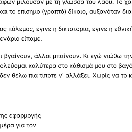
φων μιλούσαν με τη γλώσσα του λαού. Το χά
 και το επίσημο (γραπτό) δίκαιο, αυξανόταν δι
ος πόλεμος, έγινε η δικτατορία, έγινε η εθνι
ενάριο είπαμε.
ι βγαίνουν, άλλοι μπαίνουν. Κι εγώ νιώθω τη
βολεύομαι καλύτερα στο
κάθισμά μου στο βαγ
δεν θέλω πια τίποτε ν΄ αλλάξει. Χωρίς να το 
της εφαρμογής
μέρα για τον