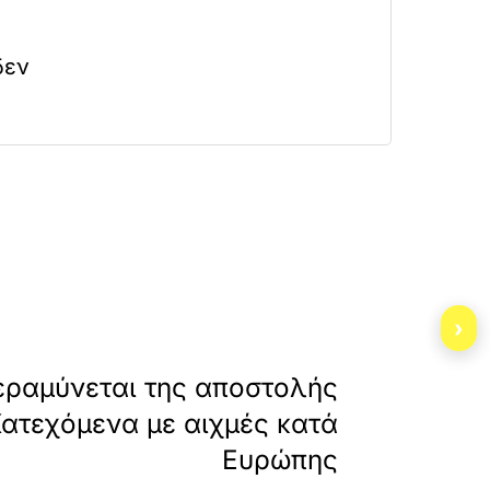
δεν
rafia-gia-dy/
›
»
ΕΠΟΜΕΝΟ
εραμύνεται της αποστολής
Κατεχόμενα με αιχμές κατά
Ευρώπης