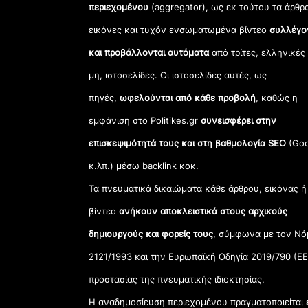
περιεχομένου
(aggregator), ως εκ τούτου τα άρθρ
εικόνες και τυχόν ενσωματωμένα βίντεο
συλλέγο
και προβάλλονται αυτόματα
από τρίτες, ελληνικές
μη, ιστοσελίδες. Οι ιστοσελίδες αυτές, ως
πηγές,
ωφελούνται από κάθε προβολή
, καθώς η
εμφάνιση στο Politikes.gr
συνεισφέρει στην
επισκεψιμότητά τους και στη βαθμολογία SEO
(Goo
κ.λπ.) μέσω backlink κοκ.
Τα πνευματικά δικαιώματα κάθε άρθρου, εικόνας ή
βίντεο
ανήκουν αποκλειστικά στους αρχικούς
δημιουργούς και φορείς τους
, σύμφωνα με τον Νό
2121/1993 και την Ευρωπαϊκή Οδηγία 2019/790 (ΕΕ
προστασίας της πνευματικής ιδιοκτησίας.
Η αναδημοσίευση περιεχομένου πραγματοποιείται