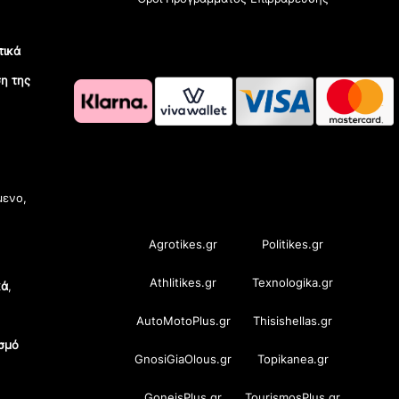
τικά
η της
OramaMedia Network
μενο,
Agrotikes.gr
Politikes.gr
Athlitikes.gr
Texnologika.gr
κά
,
AutoMotoPlus.gr
Thisishellas.gr
σμό
GnosiGiaOlous.gr
Topikanea.gr
GoneisPlus.gr
TourismosPlus.gr