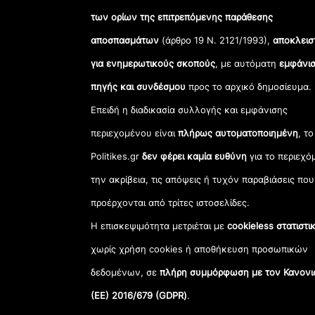
των ορίων της επιτρεπόμενης παράθεσης
αποσπασμάτων
(άρθρο 19 Ν. 2121/1993),
αποκλεισ
για ενημερωτικούς σκοπούς
, με αυτόματη
εμφάνισ
πηγής και συνδέσμου
προς το αρχικό δημοσίευμα.
Επειδή η διαδικασία συλλογής και εμφάνισης
περιεχομένου είναι
πλήρως αυτοματοποιημένη
, το
Politikes.gr
δεν φέρει καμία ευθύνη
για το περιεχό
την ακρίβεια, τις απόψεις ή τυχόν παραβιάσεις που
προέρχονται από τρίτες ιστοσελίδες.
Η επισκεψιμότητα μετριέται με
cookieless στατιστι
χωρίς χρήση cookies ή αποθήκευση προσωπικών
δεδομένων, σε
πλήρη συμμόρφωση με τον Κανονι
(ΕΕ) 2016/679 (GDPR)
.