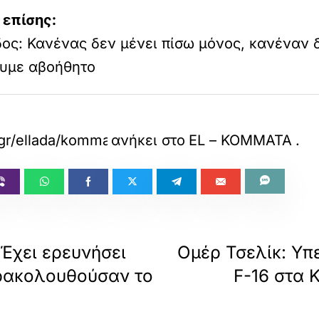
 επίσης:
ος: Κανένας δεν μένει πίσω μόνος, κανέναν 
υμε αβοήθητο
.gr/ellada/kommata/opekepe-erchetai-nea-dikog
ανήκει στο
EL – ΚΟΜΜΑΤΑ
.
Έχει ερευνήσει
Ομέρ Τσελίκ: Υπ
αρακολουθούσαν το
F-16 στα 